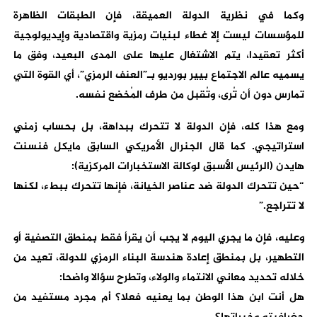
وكما في نظرية الدولة العميقة، فإن الطبقات الظاهرة
للمؤسسات ليست إلا غطاء لبنيات رمزية واقتصادية وإيديولوجية
أكثر تعقيدا، يتم الاشتغال عليها على المدى البعيد، وفق ما
يسميه عالم الاجتماع بيير بورديو بـ”العنف الرمزي”، أي القوة التي
تمارس دون أن تُرى، وتُقبل من طرف المُخضع نفسه.
ومع هذا كله، فإن الدولة لا تتحرك ببداهة، بل بحساب زمني
استراتيجي. كما قال الجنرال الأمريكي السابق مايكل فنسنت
هايدن (الرئيس الأسبق لوكالة الاستخبارات المركزية):
“حين تتحرك الدولة ضد عناصر الخيانة، فإنها تتحرك ببطء، لكنها
لا تتراجع.”
وعليه، فإن ما يجري اليوم لا يجب أن يقرأ فقط بمنطق التصفية أو
التطهير، بل بمنطق إعادة هندسة البناء الرمزي للدولة، تعيد من
خلاله تحديد معاني الانتماء والولاء، وتطرح سؤالا واضحا:
هل أنت ابن هذا الوطن بما يعنيه فعلا؟ أم مجرد مستفيد من