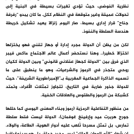
نظرية الفوضى، حيث تؤدي تغيرات بسيطة في البنية إلى
تحولات عميقة وغير متوقعة في النظام ككل. ما كان يبدو “رفرفة
جناح” قرار إداري بسيط، صار اليوم زلزالا يعيد تشكيل خريطة
هندسة السلطة والنفوذ.
لكن من يظن أن الدولة مجرد إدارة أو جهاز تقني فهو يختزلها
اختزالا خطيرا.. وهنا نستحضر أعمال عالم الاجتماع ماكس فيبر
الذي فرق بين “الدولة كجهاز عقلاني قانوني” وبين الدولة ككيان
روحي متجذر في الرموز والشرعيات، وهو ما ينطبق على ما
تسميه الذاكرة الجماعية المغربية بـ”الإمبراطورية الشريفة”، حيث
للدولة جذور ضاربة في التاريخ، تتجاوز تمثلات الأفراد، وتمتد
كشبكة من الرموز والطقوس والعلاقات الخفية.
من منظور التفاعلية الرمزية (رموز وبناء المعنى اليومي كما حللها
جورج هربرت ميد وإرفينغ غوفمان)، الدولة ليست فقط سلطة
تمارس، بل تمثل مسرحا تُلعب عليه أدوار الهوية، الطاعة، والولاء.
إن شعار “الله الوطن الملك” ليس مجرد جملة، بل هو سينوغرافيا