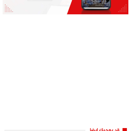
قد يعجبك ايضا