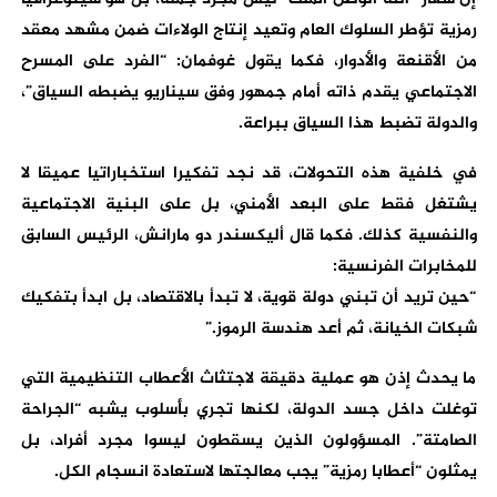
رمزية تؤطر السلوك العام وتعيد إنتاج الولاءات ضمن مشهد معقد
من الأقنعة والأدوار، فكما يقول غوفمان: “الفرد على المسرح
الاجتماعي يقدم ذاته أمام جمهور وفق سيناريو يضبطه السياق”،
والدولة تضبط هذا السياق ببراعة.
في خلفية هذه التحولات، قد نجد تفكيرا استخباراتيا عميقا لا
يشتغل فقط على البعد الأمني، بل على البنية الاجتماعية
والنفسية كذلك. فكما قال أليكسندر دو مارانش، الرئيس السابق
للمخابرات الفرنسية:
“حين تريد أن تبني دولة قوية، لا تبدأ بالاقتصاد، بل ابدأ بتفكيك
شبكات الخيانة، ثم أعد هندسة الرموز.”
ما يحدث إذن هو عملية دقيقة لاجتثاث الأعطاب التنظيمية التي
توغلت داخل جسد الدولة، لكنها تجري بأسلوب يشبه “الجراحة
الصامتة”. المسؤولون الذين يسقطون ليسوا مجرد أفراد، بل
يمثلون “أعطابا رمزية” يجب معالجتها لاستعادة انسجام الكل.