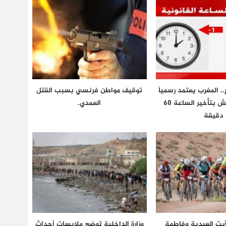
.. المغرب يعتمد رسمياً
توقيف مواطن فرنسي بسبب القتل
توقيت غرينتش بتأخير الساعة 60
العمدي.
دقيقة
يت العبدية وفاطمة
وزارة الداخلية توضح ملابسات أحداث