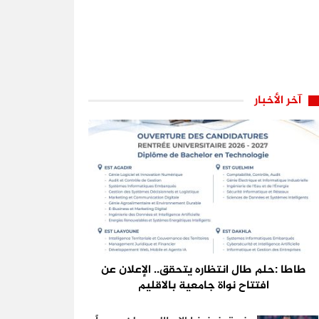
آخر الأخبار
طاطا :حلم طال انتظاره يتحقق.. الإعلان عن
افتتاح نواة جامعية بالاقليم