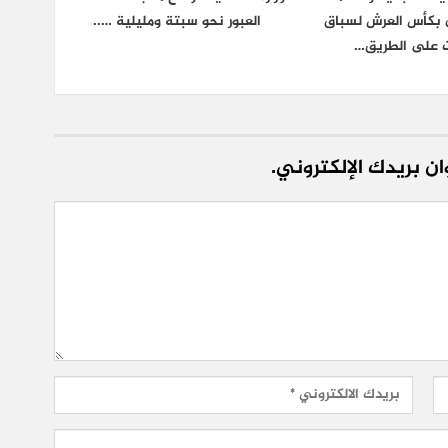
ان بكأس العرش لسباق
العبور نحو سبتة ومليلية …..
ت على الطريق…
ن بريدك الإلكتروني.