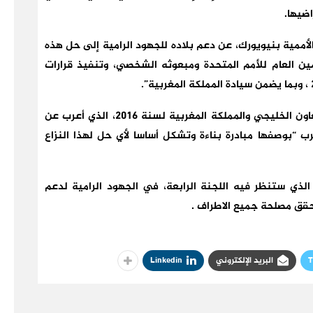
ضيها.
أممية بنيويورك، عن دعم بلاده للجهود الرامية إلى حل هذه
ين العام للأمم المتحدة ومبعوثه الشخصي، وتنفيذ قرارات
وأشار في هذا الصدد، الى بيان قمة دول مجلس التعاون الخليجي والمملكة المغربية لسنة 2016، الذي أعرب عن
رب “بوصفها مبادرة بناءة وتشكل أساسا لأي حل لهذا النزاع
لذي ستنظر فيه اللجنة الرابعة، في الجهود الرامية لدعم
قق مصلحة جميع الاطراف .
T
البريد الإلكتروني
Linkedin