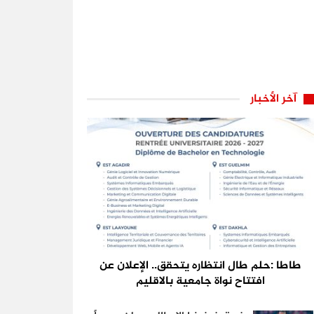
آخر الأخبار
طاطا :حلم طال انتظاره يتحقق.. الإعلان عن
افتتاح نواة جامعية بالاقليم