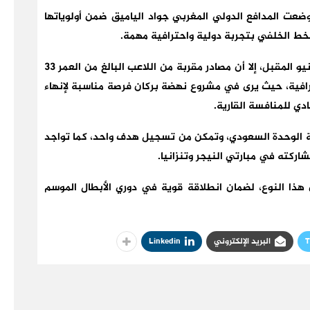
وضعت المدافع الدولي المغربي جواد الياميق ضمن أولوياتها
لخط الخلفي بتجربة دولية واحترافية مهمة.
وبالرغم من أن عقده مع الوحدة يمتد إلى غاية 30 يونيو المقبل، إلا أن مصادر مقربة من اللاعب البالغ من العمر 33
ترافية، حيث يرى في مشروع نهضة بركان فرصة مناسبة لإنهاء
دي للمنافسة القارية.
شارك هذا الموسم في 22 مباراة رفقة الوحدة السعودي، وتمكن من تسجيل هدف واحد، كما تواجد
اركته في مبارتي النيجر وتنزانيا.
ذا النوع، لضمان انطلاقة قوية في دوري الأبطال الموسم
T
البريد الإلكتروني
Linkedin