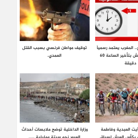
.. المغرب يعتمد رسمياً
توقيف مواطن فرنسي بسبب القتل
توقيت غرينتش بتأخير الساعة 60
العمدي.
دقيقة
يت العبدية وفاطمة
وزارة الداخلية توضح ملابسات أحداث
ان بكأس العرش لسباق
العبور نحو سبتة ومليلية …..