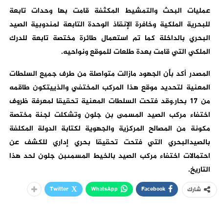
عمليات البحث والتمشيط المكثفة قامت بها وحدات تابعة
للبحرية الملكية وخافرة الإنقاذ الوحدة التابعة لمندوبية الصيد
البحري بالداخلة كما تم استعمال طائرة مختصة تابعة للدرك
الملكي التي قامت بعدة طلعات للموقع ونواحيه.
المصدر أكد بأن الجهود مازالت متواصلة من طرف جميع السلطات
المعنية لتحديد موقع هذا المركب المختفي والذييتكون طاقمه
من 17 بحار.وقد فتحت السلطات المعنية تحقيقا لمعرفة ظروف
اختفاء مركب الصيد المسمى بن جلون وتشكلت لجنة مختصة
مكونة من المصالح المركزية والجهوية لكتابة الدولة المكلفة
بالصيدالبحري التي فتحت تحقيقا بحري إداري للكشف عن
احتمالات اختفاء مركب الصيد بالخيط المسمىبن جلون لحد هذا
التاريخ.
Twitter
WhatsApp
Facebook
شارك