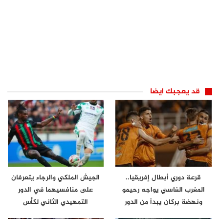
قد يعجبك ايضا
قرعة دوري أبطال إفريقيا..
الجيش الملكي والرجاء يتعرفان
المغرب الفاسي يواجه رحيمو
على منافسيهما في الدور
ونهضة بركان يبدأ من الدور
التمهيدي الثاني لكأس
الثاني
الكونفدرالية