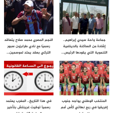
جماعة واحة سيدي إبراهيم..
النجم المصري محمد صلاح يتعاقد
إشادة من الساكنة بالدينامية
رسميًا مع نادي طرابزون سبور
التنموية التي يقودها الرئيس…
التركي بعقد يمتد لموسمين…
المنتخب الوطني يواجه جنوب
في هذا التاريخ.. المغرب يعتمد
إفريقيا في ربع نهائي كأس أمم
رسمياً توقيت غرينتش بتأخير