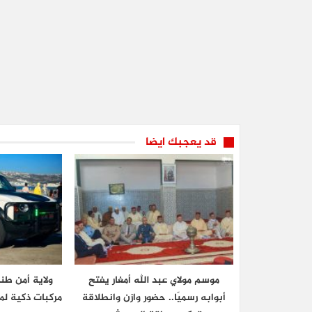
قد يعجبك ايضا
موسم مولاي عبد الله أمغار يفتح
ولاية أمن ط
أبوابه رسميًا.. حضور وازن وانطلاقة
مركبات ذكية لم