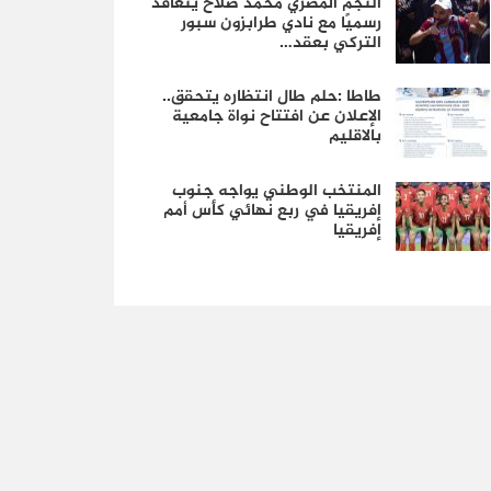
النجم المصري محمد صلاح يتعاقد
رسميًا مع نادي طرابزون سبور
التركي بعقد…
طاطا :حلم طال انتظاره يتحقق..
الإعلان عن افتتاح نواة جامعية
بالاقليم
المنتخب الوطني يواجه جنوب
إفريقيا في ربع نهائي كأس أمم
إفريقيا