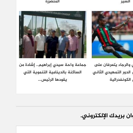
السير
المتضررة
والرجاء يتعرفان على
جماعة واحة سيدي إبراهيم.. إشادة من
لدور التمهيدي الثاني
الساكنة بالدينامية التنموية التي
الكونفدرالية
يقودها الرئيس…
ن بريدك الإلكتروني.