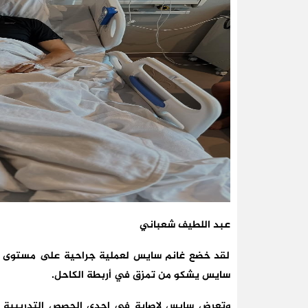
عبد اللطيف شعباني
لقد خضع غانم سايس لعملية جراحية على مستوى الكا
سايس يشكو من تمزق في أربطة الكاحل.
وتعرض سايس لإصابة في إحدى الحصص التدريبية خلا