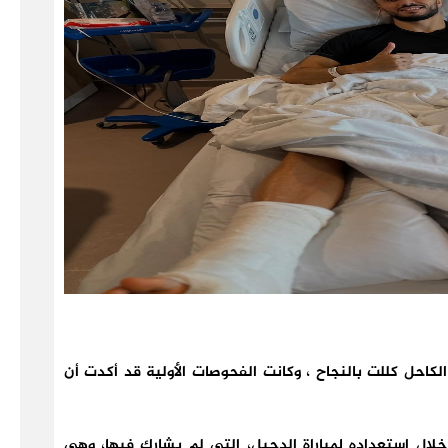
حل كللت بالنجاح ، وكانت الفحوصات الأولية قد أكدت أن
ل استعداده لمباراة الدحيل، التي لم يشارك فيها، وهي