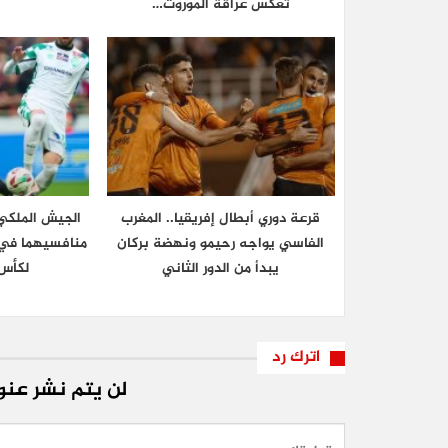
تعكس عراقة الموروث…
قرعة دوري أبطال إفريقيا.. المغرب
الجيش الملكي 
الفاسي يواجه رحيمو ونهضة بركان
منافسيهما في ا
يبدأ من الدور الثاني
لكأس 
اترك رد
لن يتم نشر عنوا