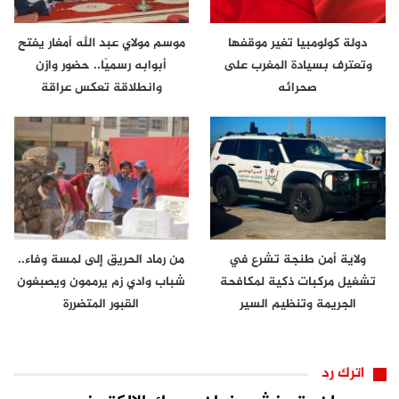
دولة كولومبيا تغير موقفها
موسم مولاي عبد الله أمغار يفتح
وتعترف بسيادة المغرب على
أبوابه رسميًا.. حضور وازن
صحرائه
وانطلاقة تعكس عراقة
الموروث…
ولاية أمن طنجة تشرع في
من رماد الحريق إلى لمسة وفاء..
تشغيل مركبات ذكية لمكافحة
شباب وادي زم يرممون ويصبغون
الجريمة وتنظيم السير
القبور المتضررة
اترك رد