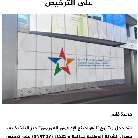
على الترخيص
جريدة فاص
لقد دخل مشروع “الهولدينغ الإعلامي العمومي” حيز التنفيذ بعد
حصول الشركة الوطنية للإذاعة والتلفزة (SNRT SA) على ترخيص