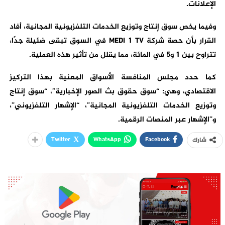
الإعلانات.
وفيما يخص سوق إنتاج وتوزيع الخدمات التلفزيونية المجانية، أفاد
القرار بأن حصة شركة MEDI 1 TV في السوق تبقى ضئيلة جدًا،
تتراوح بين 1 و5 في المائة، مما يقلل من تأثير هذه العملية.
كما حدد مجلس المنافسة الأسواق المعنية بهذا التركيز
الاقتصادي، وهي: “سوق حقوق بث الصور الإخبارية”، “سوق إنتاج
وتوزيع الخدمات التلفزيونية المجانية”، “الإشهار التلفزيوني”،
و”الإشهار عبر المنصات الرقمية.
Twitter
WhatsApp
Facebook
شارك