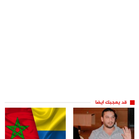
قد يعجبك ايضا