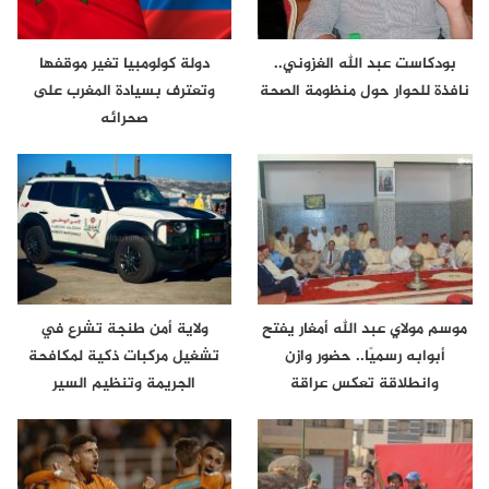
بودكاست عبد الله الغزوني..
دولة كولومبيا تغير موقفها
نافذة للحوار حول منظومة الصحة
وتعترف بسيادة المغرب على
صحرائه
موسم مولاي عبد الله أمغار يفتح
ولاية أمن طنجة تشرع في
أبوابه رسميًا.. حضور وازن
تشغيل مركبات ذكية لمكافحة
وانطلاقة تعكس عراقة
الجريمة وتنظيم السير
الموروث…