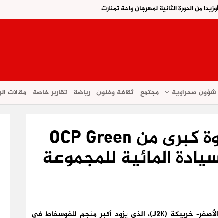
يدا من الدورة الثانية لمهرجان واحة تمنارت
شؤون صحراوية
مجتمع
ثقافة وفنون
رياضة
تقارير خاصة
مقالات الر
بلاغ صحفي ….. خطوة كبرى من OCP Green
قامت OCP Green Water بتنفيذ خط أنابيب الجرف الأصفر- خريبكة (J2K)، الذي يزود أكبر منجم للفوسفاط في