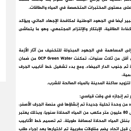
بير أيضا في الجهود الوطنية لمكافحة الإجهاد المائي، ويؤكد
اءة الطاقية، الإبتكار والإلتزام المجتمعي، وهو ما يتماشى
ة 2022، دعت السلطات العمومية مجموعة OCP إلى المساهمة في الجهود المبذولة للتخفيف من آثار الأزمة
المائية التي تعاني منها البلاد منذ سنة 2018. وفي أقل من ثلاث سنوات، تمكنت OCP Green Water من ضمان
ة ثم جنوب الدار البيضاء. ومع بدء تشغيل خط أنابيب الجرف
تزويد ساكنة المدينة بالمياه الصالحة للشرب.
200 كيلومتر، ويتم تزويده من وحدة تحلية جديدة تم إنشاؤها في منصة الجرف الأصفر،
وهي مخصصة لتزويد خريبكة بالمياه، مما يسمح بنقل 80 مليون متر مكعب من المياه المحلاة سنويا، وبذلك يعتبر
نقل المياه المحلاة لمسافة طويلة. تم تصميم خط الأنابيب
يذه من قبل اتحاد يضم مقاولات مغربية تم اختيارها بعد إجراء طلب