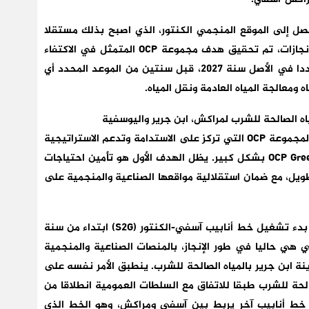
ياه المعالجة لمسافة تزيد عن 80 كلم لتصل إلى الموقع المنجمي الكنتور، الذي اصبح بذلك مستقلا
تماما في مجال المياه غير التقليدية. وبفضل هذه الإنجازات، تم تحقيق هدف مجموعة OCP المتمثل في الاكتفاء
الذاتي في مجال المياه غير التقليدية، الذي كان محددا في الأصل سنة 2027، قبل سنتين من الموعد المحدد أي
تندرج هذه الإنجازات في إطار الاستراتيجية الصناعية لمجموعة OCP التي تركز على الاستدامة وتدعم الاستراتيجية
الوطنية للسيادة المائية التي تساهم فيها OCP Green Water بشكل كبير. يظل الهدف الأول هو تأمين احتياجات
لمدى الطويل، مع ضمان استقلالية مواقعها الصناعية والمنجمية على
ستكون المحطة التالية في تحقيق هذا الطموح هي بدء تشغيل خط أنابيب آسفي-الكنتور (S2G) ابتداء من سنة
تي هي حاليا في طور الإنجاز، بالمنصات الصناعية والمنجمية
ينة ابن جرير بالمياه الصالحة للشرب. ينطبق الأمر نفسه على
لحة للشرب طبقا للاتفاق مع السلطات العمومية انطلاقا من
اه بآسفي، عبر خط أنابيب آخر يربط بين آسفي ومراكش، وهو الخط الذي