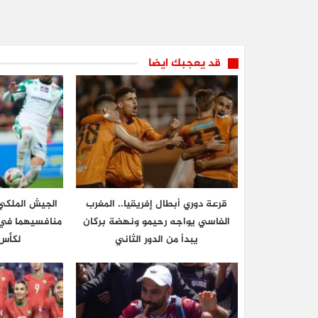
قد يعجبك ايضا
قرعة دوري أبطال إفريقيا.. المغرب
الجيش الملكي 
الفاسي يواجه رحيمو ونهضة بركان
منافسيهما في ا
يبدأ من الدور الثاني
لكأس 