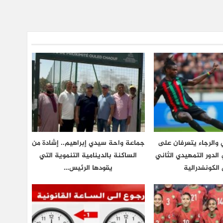
والرجاء يتعرفان على
جماعة واحة سيدي إبراهيم.. إشادة من
لدور التمهيدي الثاني
الساكنة بالدينامية التنموية التي
الكونفدرالية
يقودها الرئيس…