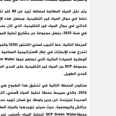
يتم نقل الم
في سنة 2025، بفضل مجموعة من مشاريع تحلية المياه ومعالجة المياه العادمة ونقل المياه.
المرحلة التالية: خط أنابيب اسفي-الكنتور (S2G) والمياه الصالحة للشرب لمراكش، ابن جرير واليوسفية
مجموعة OCP من المياه غير التقليدية على ا
المدى الطويل.
2026، والذي سيربط محطة تحلية المياه لآسفي، ال
الجديدة لمزيندة، ابن جرير ولوطا، مع ضمان تزويد مد
مراكش واليوسفية، حيث سيتم تزويدهما بالمياه الصا
محطةOCP Green Water لتحلية المي