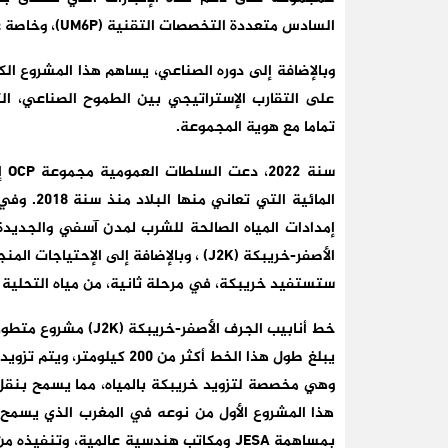
السادس متعددة التخصصات التقنية (UM6P)، وخاصة على مستوى المختبرات المتخصصة في المياه والطاقات.
وبالإضافة إلى دوره الصناعي، يساهم هذا المشروع الك
على التقارب الإستراتيجي بين الطموح الصناعي، الكف
تماما مع هوية المجموعة.
سن
إمدادات المياه الصالحة للشرب لمدن آسفي والجديد
الأصفر-خريبكة (J2K) ، وبالإضافة إلى الإحتياجات المنجمية،
ستستفيد خريبكة، في مرحلة ثانية، من مياه التحلية ل
خط أنابيب الجرف الأصفر-خريبكة (J2K) مشروع متطور تم إنجازه في وقت قياسي:
يبلغ طول هذا الخط أكثر من 
هذا المشروع الأول من نوعه في المغرب الذي يسمح ب
بمساهمة JESA ومكاتب هندسية عالمية، وتنف