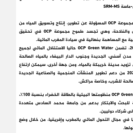
SRM-MS
تم إنشاء OCP Green Water سنة 2022، وهي فرع لمجموعة OCP المسؤولة عن تطوير، إنتاج وتسويق المياه من
مصادر غير تقليدية من أجل خدمة الصناعة، المدن والفلاحة، وهي تجسد طموح مجموعة OCP في تحقيق
ة مع المساهمة بفعالية في سيادة المغرب المائية.
بقدرة إنتاجية تبلغ 320 مليون متر مكعب سنة 2025، تضمن OCP Green Water حاليا الاستقلال المائي لجميع
لمنجمية والصناعية لمجموعة OCP وتزود مدن آسفي، الجديدة وجنوب الدار البيضاء بالمياه الصالحة
لى تزويد مدينة خريبكة بالمياه. ومن جهة أخرى، سيمكن ارتفاع
القدرات إلى 610 مليون متر مكعب بحلول سنة 2027 من دعم تطوير المنشآت المنجمية والصناعية الجديدة
الصالحة للشرب، وخاصة مراكش.
انطلاقا من التزامها بالتنمية المستدامة، تزود OCP Green Water منظومتها البيئية بالطاقة الخضراء بنسبة 100٪،
ة للبحث والابتكار بدعم من جامعة محمد السادس متعددة
بح فاعلا مرجعيا في مجال التحول المائي بالمغرب وإفريقيا، من خلال وضع
ولها.