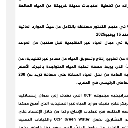
دراته من تغطية احتياجات مدينة خريبكة من المياه الصالحة
على مستوى ابن جرير، أصبحت عمليات مجموعة OCP في منجم الكنتور مستقلة بالكامل من حيث الموارد المائية
2025
 في مجال المياه غير التقليدية قبل سنتين من الموعد
OCP Gre، فرع مجموعة OCP المسؤولة عن تطوير، إنتاج وتسويق المياه من مصادر غير تقليدية، عن
بدء تشغيل خط أنابيب الجرف الأصفر-خريبكة (J2K) الذي يربط محطة تحلية المياه المتواجدة بالجرف الأصفر
بالموقع المنجمي بخريبكة. تمكن هذه البنية التحتية الهامة من نقل المياه المحلاة على مسافة تزيد عن 200
سفاطي الرئيسي في المغرب.
ويندرج هذا الإنجاز التقني والتشغيلي في إطار إستراتيجية مجموعة OCP التي تهدف إلى ضمان إستقلالية
تكز على تعبئة موارد المياه غير التقليدية الذي أصبح ممكنا
ة التكلفة في عمليات الإنتاج، وكذا من خلال الإعتماد على
الإبتكارات والتحسين المستمر في هندسة وتصميم المشاريع. تعمل OCP Green Water والكيانات التقنية
عم العديد من برامج البحث التي تقوم بها جامعة محمد