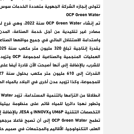
تتولى إنجازه الشركة الجهوية متعددة الخدمات سوس-ماسة 
OCP Green Water
واستدامة الاستقلال المائي في جميع مواقعها الصناعي
العمليات ا
للشرب، بالإضافة إلى أنها أصبحت الآن قادرة أيضا ع
للمجموعة، وكذا تزويد مدن أخرى في البلاد بالمياه 
وتطور نهجا دائريا للمياه قائم على منظومة بيئي
التخصصات التقنية UM6P وINNOVX و JESA بالإضافة إلى شركاء دوليين.
تطمح OCP Green Water إلى أن تص
العلم، التكنولوجيا، الأقاليم والمجتمعات في صميم حل