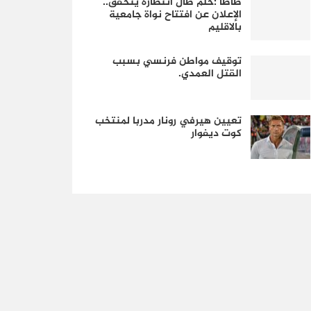
طاطا :حلم طال انتظاره يتحقق..
الإعلان عن افتتاح نواة جامعية
بالاقليم
توقيف مواطن فرنسي بسبب
القتل العمدي.
تعيين هيرفي رونار مدربا لمنتخب
كوت ديفوار