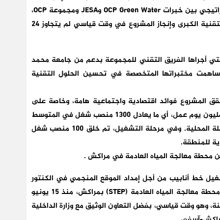
عروض دولي. وبالإضافة إلى ذلك، مكن التعاون الاستراتيجي بين خبرات OCP Green Water وJESA ومجموعة OCP،
مدعوم بالخبرة الدولية، من التغلب على التحديات التقنية الكبرى وإنجاز المشروع في وقت قياسي لم يتجاوز 24
تي أجراها الفريق التقني للمجموعة بدعم من جامعة محمد
دة التخصصات التقنية UM6P، حيث ساهمت مختبراتها المتخصصة في تحسين الحلول التقنية
حقق المشروع فوائد اقتصادية واجتماعية هامة، وخاصة على
مستوى مناصب الشغل، حيث تطلب المشروع حوالي مليون يوم عمل، أي ما يعادل 1300 منصب شغل في المتوسط
يوميا على مدار سنتين، مع نسبة 85٪ من اليد العاملة المحلية. وفي مرحلة التشغيل، تم خلق 100 منصب شغل
ية للمنطقة.
 محطة معالجة المياه العادمة في مراكش .
علنت OCP Green Water عن بدء تشغيل خط أنابيب من أجل إمداد الموقع المنجمي في الكنتور
(ابن جرير-اليوسفية( بالمياه المعالجة والمنقولة من محطة معالجة المياه العادمة (STEP) بمراكش، منذ 15 يونيو
سنة، وهو وقت قياسي، بفضل التعاون الوثيق مع وزارة الداخلية