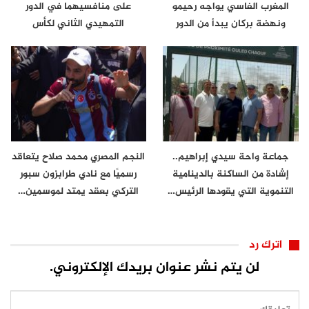
المغرب الفاسي يواجه رحيمو
على منافسيهما في الدور
ونهضة بركان يبدأ من الدور
التمهيدي الثاني لكأس
الثاني
الكونفدرالية
جماعة واحة سيدي إبراهيم..
النجم المصري محمد صلاح يتعاقد
إشادة من الساكنة بالدينامية
رسميًا مع نادي طرابزون سبور
التنموية التي يقودها الرئيس…
التركي بعقد يمتد لموسمين…
اترك رد
لن يتم نشر عنوان بريدك الإلكتروني.