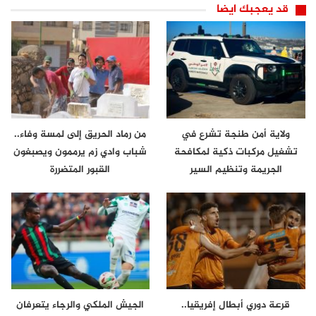
قد يعجبك ايضا
ولاية أمن طنجة تشرع في
من رماد الحريق إلى لمسة وفاء..
تشغيل مركبات ذكية لمكافحة
شباب وادي زم يرممون ويصبغون
الجريمة وتنظيم السير
القبور المتضررة
قرعة دوري أبطال إفريقيا..
الجيش الملكي والرجاء يتعرفان