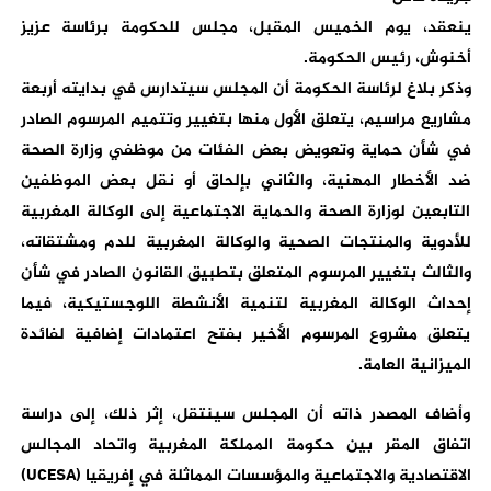
ينعقد، يوم الخميس المقبل، مجلس للحكومة برئاسة عزيز
أخنوش، رئيس الحكومة.
وذكر بلاغ لرئاسة الحكومة أن المجلس سيتدارس في بدايته أربعة
مشاريع مراسيم، يتعلق الأول منها بتغيير وتتميم المرسوم الصادر
في شأن حماية وتعويض بعض الفئات من موظفي وزارة الصحة
ضد الأخطار المهنية، والثاني بإلحاق أو نقل بعض الموظفين
التابعين لوزارة الصحة والحماية الاجتماعية إلى الوكالة المغربية
للأدوية والمنتجات الصحية والوكالة المغربية للدم ومشتقاته،
والثالث بتغيير المرسوم المتعلق بتطبيق القانون الصادر في شأن
إحداث الوكالة المغربية لتنمية الأنشطة اللوجستيكية، فيما
يتعلق مشروع المرسوم الأخير بفتح اعتمادات إضافية لفائدة
الميزانية العامة.
وأضاف المصدر ذاته أن المجلس سينتقل، إثر ذلك، إلى دراسة
اتفاق المقر بين حكومة المملكة المغربية واتحاد المجالس
الاقتصادية والاجتماعية والمؤسسات المماثلة في إفريقيا (UCESA)