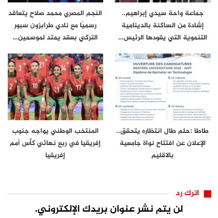
جماعة واحة سيدي إبراهيم..
النجم المصري محمد صلاح يتعاقد
إشادة من الساكنة بالدينامية
رسميًا مع نادي طرابزون سبور
التنموية التي يقودها الرئيس…
التركي بعقد يمتد لموسمين…
طاطا :حلم طال انتظاره يتحقق..
المنتخب الوطني يواجه جنوب
الإعلان عن افتتاح نواة جامعية
إفريقيا في ربع نهائي كأس أمم
بالاقليم
إفريقيا
اترك رد
لن يتم نشر عنوان بريدك الإلكتروني.