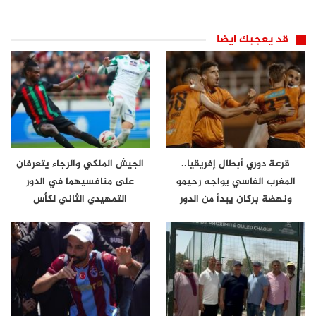
قد يعجبك ايضا
قرعة دوري أبطال إفريقيا..
الجيش الملكي والرجاء يتعرفان
المغرب الفاسي يواجه رحيمو
على منافسيهما في الدور
ونهضة بركان يبدأ من الدور
التمهيدي الثاني لكأس
الثاني
الكونفدرالية