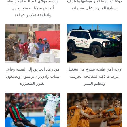
دولة كولومبيا تغير موقفها وتعترف
موسم مولاي عبد الله أمغار يفتح
بسيادة المغرب على صحرائه
أبوابه رسميًا.. حضور وازن
وانطلاقة تعكس عراقة
الموروث…
ولاية أمن طنجة تشرع في تشغيل
من رماد الحريق إلى لمسة وفاء..
مركبات ذكية لمكافحة الجريمة
شباب وادي زم يرممون ويصبغون
وتنظيم السير
القبور المتضررة