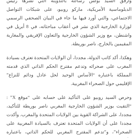
وأرفق السيد بولس رسالته بالتدوينة التي نشرها رئيس
الدبلوماسية الأمريكية، ماركو روبيو، على شبكات التواصل
الاجتماعي، والتي أورد فيها ما جاء في البيان الصحفي الرسمي
لوزارة الخارجية الذي نشر في أعقاب مباحثاته، في 8 أبريل في
واشنطن، مع وزير الشؤون الخارجية والتعاون الإفريقي والمغاربة
المقيمين بالخارج، ناصر بوريطة.
وهكذا، أكد كاتب الدولة، مجددا، أن الولايات المتحدة تعترف بسيادة
المغرب على صحرائه وتدعم مقترح الحكم الذاتي الذي قدمته
المملكة باعتباره “الأساس الوحيد لحل عادل ودائم للنزاع”
الإقليمي حول الصحراء المغربية.
وحرص السيد روبيو على التأكيد على حسابه على “موقع X” :
“التقيت بوزير الشؤون الخارجية المغربي ناصر بوريطة للتأكيد،
مجددا، على الشراكة القوية بين الولايات المتحدة والمغرب. وأكدت
مجددا على أن الولايات المتحدة تعترف بالسيادة المغربية على
الصحراء”، و”تدعم المقترح المغربي للحكم الذاتي، باعتباره