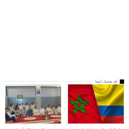
قد يعجبك ايضا