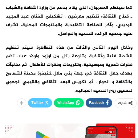
كما سينظم المهرجان، الذي يقام بدعم من وزارة الثقافة والشباب
ـ قطاع الثقافة، تنظيم معرضين ؛ تشكيلي للفنان عبد المجيد
الرديدي، وآخر للصناعة التقليدية والمنتوجات المحلية، تشرف
عليه جمعية الرائدة للتنمية والتواصل.
وخلال اليوم الثاني والثالث من هذه التظاهرة، سيتم تنظيم
انشطة فنية وثقافية متنوعة بكل من اوزود واولاد عياد، تضم
فقرات شعرية وموسيقية، وتكريمات وفقرات للأطفال، ثم مفاجآت
بهدف جعل الثقافة في جهة بني ملال خنيفرة محطة للتسامح
والثقافة و الحوار ، ثم تكريس البعد الثقافي والقيمي الجهوي
لتحقيق روح التنمية المجالية.
Twitter
WhatsApp
Facebook
شارك