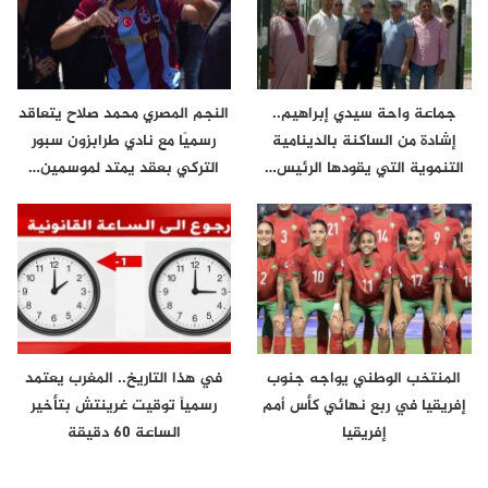
جماعة واحة سيدي إبراهيم..
النجم المصري محمد صلاح يتعاقد
إشادة من الساكنة بالدينامية
رسميًا مع نادي طرابزون سبور
التنموية التي يقودها الرئيس…
التركي بعقد يمتد لموسمين…
المنتخب الوطني يواجه جنوب
في هذا التاريخ.. المغرب يعتمد
إفريقيا في ربع نهائي كأس أمم
رسمياً توقيت غرينتش بتأخير
إفريقيا
الساعة 60 دقيقة