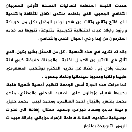
حددت اللجنة المنظمة لفعاليات النسخة الأولى للمهرجان
الثقافي الجهوي، الذي ينظمه منتدى الافاق للثقافة والتنمية
ايام فاتح وثاني وثالث من شهر نونبر المقبل بكل من خريبكة
واوزود واولاد عياد، احتفالية تكريمية متنوعة، تنويها بما قدمه
المكرمون من إبداع في المجال الفني والثقافي.
وقد تم تكريم في هذه الأمسية ، كل من الممثل بشير وكين، الذي
تألق في الكثير من الاعمال الفنية ، والممثلة حفيظة خيي ابنة
مدينة وادي زم ، فضلا عن تكريم الدكتور بوشعيب المسعودي،
طبيبا وكاتبا ومخرجا سينمائيا وفاعلا جمعويا .
كما عرفت هذه الدورة أمس الجمعة تنظيم أمسية شعرية فنية،
يحييها شعراء وزجالون على الصعيد المحلي والوطني، منهم
محمد بلقس، والزجال احمد السالمي، ومحمد لبيب، محمد خليل،
وامينة بديع، وسعاد فيزادي، وسعيد محتال، إضافة الى فقرات
موسيقية ستؤديها الفنانة فاطمة الزهراء مرزوقي، وفرقة عبيدات
الرمى التبوريدة بولنوار.