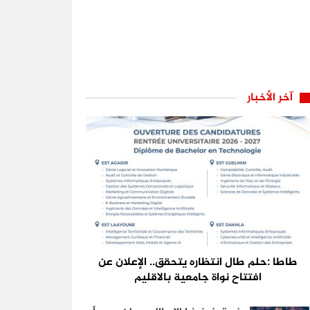
آخر الأخبار
طاطا :حلم طال انتظاره يتحقق.. الإعلان عن
افتتاح نواة جامعية بالاقليم