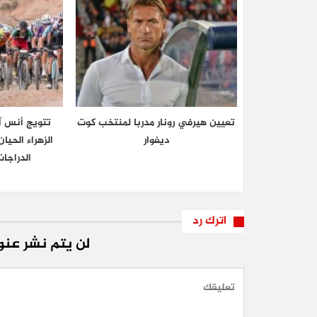
تعيين هيرفي رونار مدربا لمنتخب كوت
تتويج أنس آ
ديفوار
الزهراء الحي
الدراجا
اترك رد
لن يتم نشر عنوا