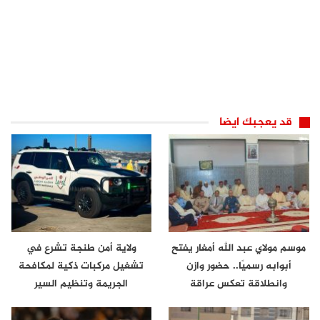
قد يعجبك ايضا
موسم مولاي عبد الله أمغار يفتح
ولاية أمن طنجة تشرع في
أبوابه رسميًا.. حضور وازن
تشغيل مركبات ذكية لمكافحة
وانطلاقة تعكس عراقة
الجريمة وتنظيم السير
الموروث…