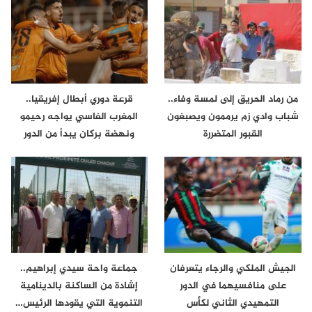
من رماد الحريق إلى لمسة وفاء..
قرعة دوري أبطال إفريقيا..
شباب وادي زم يرممون ويصبغون
المغرب الفاسي يواجه رحيمو
القبور المتضررة
ونهضة بركان يبدأ من الدور
الثاني
الجيش الملكي والرجاء يتعرفان
جماعة واحة سيدي إبراهيم..
على منافسيهما في الدور
إشادة من الساكنة بالدينامية
التمهيدي الثاني لكأس
التنموية التي يقودها الرئيس…