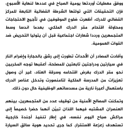
ووفق معطيات أوردتها يومية الصباح في عددها لنهاية الأسبوع،
فإن التحقيقات التي تولتها الشرطة القضائية التابعة للمركز
القضائي للدرك، أظهرت ضلوع الموقوفين في تأجيج الاحتجاجات
ومحاولة اقتحام مقر الدرك الملكي، بعدما اندسا وسط
المتجمهرين ورددا شعارات اجتماعية قبل أن يتوليا التحريض ضد
القوات العمومية.
وأفادت المصادر أن الأحداث تطورت إلى رشق بالحجارة وإضرام النار
في سيارتين ودراجتين تابعتين للمصلحة، أعقبها توجه المخربين
نحو مقر الدرك بغرض اقتحامه وسرقة العتاد، غير أن وصول
تعزيزات من المدرسة الملكية لتامنصورت وتدخل عناصر الدرك
باستعمال أعيرة نارية من مسدساتهم الوظيفية حال دون ذلك.
وتمكنت المصالح الأمنية من توقيف عدد من المتجمهرين، بينهم
العنصران المشتبه فيهما اللذان تبيّن أنهما حضرا خصيصاً إلى
مراكش صباح اليوم نفسه، في إطار تنفيذ أجندة خارجية
تستهدف زعزعة الاستقرار. كما جرى تحديد هوية سائق السيارة