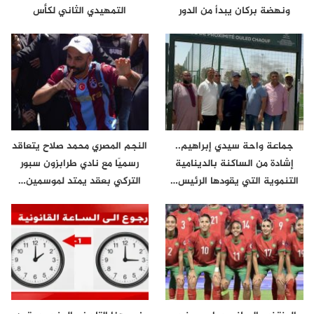
ونهضة بركان يبدأ من الدور
التمهيدي الثاني لكأس
الثاني
الكونفدرالية
جماعة واحة سيدي إبراهيم..
النجم المصري محمد صلاح يتعاقد
إشادة من الساكنة بالدينامية
رسميًا مع نادي طرابزون سبور
التنموية التي يقودها الرئيس…
التركي بعقد يمتد لموسمين…