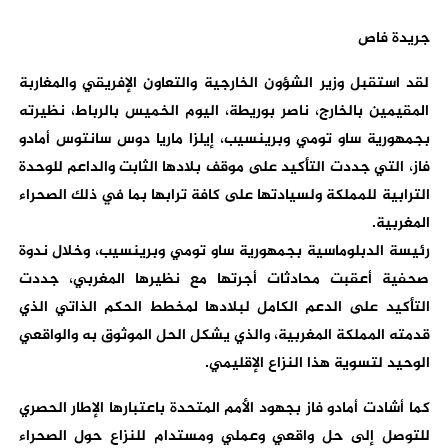
جريدة فاص
لقد استقبل وزير الشؤون الخارجية والتعاون الإفريقي والمغاربة
المقيمين بالخارج، ناصر بوريطة، اليوم الخميس بالرباط، نظيرته
بجمهورية ساو تومي وبرينسيب، إيلزا ماريا دوس سانتوس أمادو
فاز، التي جددت التأكيد على موقف بلادها الثابت والداعم للوحدة
الترابية للمملكة ولسيادتها على كافة ترابها بما في ذلك الصحراء
المغربية.
رئيسة الدبلوماسية بجمهورية ساو تومي وبرينسيب، وخلال ندوة
صحفية أعقبت محادثات أجرتها مع نظيرها المغربي، جددت
التأكيد على الدعم الكامل لبلادها لمخطط الحكم الذاتي الذي
قدمته المملكة المغربية، والذي يشكل الحل الموثوق به والواقعي
الوحيد لتسوية هذا النزاع الإقليمي.
كما أشادت أمادو فاز بجهود الأمم المتحدة باعتبارها الإطار الحصري
للتوصل إلى حل واقعي وعملي ومستدام للنزاع حول الصحراء