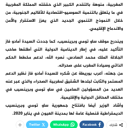
المغربية، منوهة بالتقدم الكبير الذي حققته المملكة المغربية
في ما يتعلق بالتنمية السوسيو-اقتصادية للأقاليم الجنوبية، من
خلال النموذج التنموي الجديد الذي يعزز الاستقرار والأمن
والاندماج الإقليمي.
ويندرج موقف ساو تومي وبرينسيب، كما جددت السيدة أمادو فاز
التأكيد عليه، في إطار الدينامية الدولية التي أطلقها صاحب
الجلالة الملك محمد السادس، نصره الله، لدعم مخطط الحكم
الذاتي وسيادة المغرب على صحرائه.
من جهته، أعرب بوريطة عن شكره للسيدة أمادو فاز نظير الدعم
المستمر والثابت لبلدها الشقيق لمغربية الصحراء، والذي عبر عنه
العديد من المسؤولين السامين في ساو تومي وبرينسيب في
مختلف المحافل الدولية والإقليمية.
وأشاد الوزير أيضا بافتتاح جمهورية ساو تومي وبرينسيب
الديمقراطية قنصلية عامة لها بمدينة العيون في يناير 2020.
Twitter
WhatsApp
Facebook
شارك