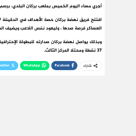
أجري مساء اليوم الخميس بملعب بركان البلدي، برسم مؤجل الجولة 19 من ا
العساكر فرصة صدها ، وليعود نفس اللاعب ويضيف الهدف
37 نقطة ومحتلا المركز الثالث.
witter
WhatsApp
Facebook
شارك