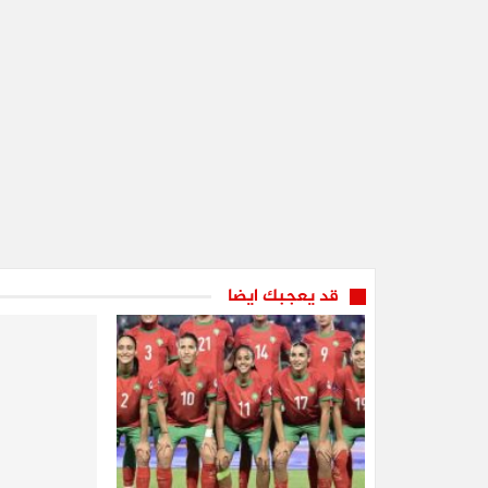
قد يعجبك ايضا