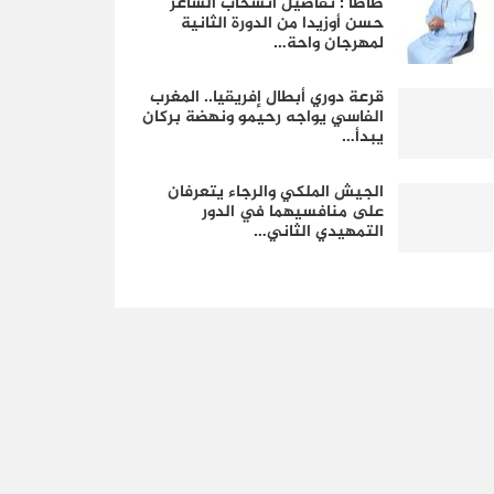
طاطا : تفاصيل انسحاب الشاعر
حسن أوزيدا من الدورة الثانية
لمهرجان واحة…
قرعة دوري أبطال إفريقيا.. المغرب
الفاسي يواجه رحيمو ونهضة بركان
يبدأ…
الجيش الملكي والرجاء يتعرفان
على منافسيهما في الدور
التمهيدي الثاني…