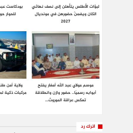
لبؤات الأطلس يتأهلن إلى نصف نهائي
بودكاست عبد ا
الكان ويضمنّ حضورهن في مونديال
للحوار ح
2027
موسم مولاي عبد الله أمغار يفتح
ولاية أمن ط
أبوابه رسميًا.. حضور وازن وانطلاقة
مركبات ذكية لم
تعكس عراقة الموروث…
اترك رد