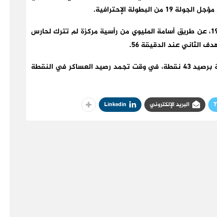
لبطولة الإحترافية.
افتتح فريق نهضة بركان حصة الأهداف في الدقيقة 19، عن طريق أسامة المليوي من رأسية مركزة لم تترك لحارس
 الثاني عند الدقيقة 56.
وبذلك يواصل نهضة بركان صدارته للبطولة الإحترافية برصيد 43 نقطة، في وقت تجمد رصيد العساكر في النقطة
T
البريد الإلكتروني
Linkedin