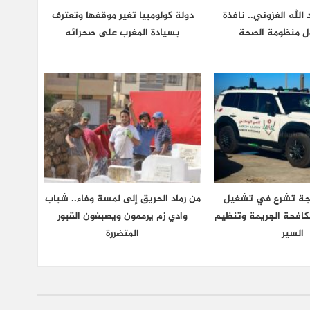
لله الغزوني.. نافذة
دولة كولومبيا تغير موقفها وتعترف
ول منظومة الصحة
بسيادة المغرب على صحرائه
نجة تشرع في تشغيل
من رماد الحريق إلى لمسة وفاء.. شباب
كافحة الجريمة وتنظيم
وادي زم يرممون ويصبغون القبور
السير
المتضررة