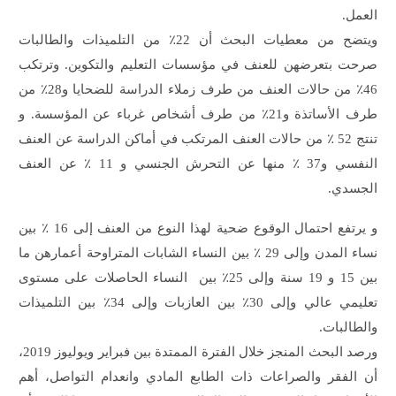
العمل.
ويتضح من معطيات البحث أن 22٪ من التلميذات والطالبات
صرحت بتعرضهن للعنف في مؤسسات التعليم والتكوين. وترتكب
46٪ من حالات العنف من طرف زملاء الدراسة للضحايا و28٪ من
طرف الأساتذة و21٪ من طرف أشخاص غرباء عن المؤسسة. و
تنتج 52 ٪ من حالات العنف المرتكب في أماكن الدراسة عن العنف
النفسي و37 ٪ منها عن التحرش الجنسي و 11 ٪ عن العنف
الجسدي.
و يرتفع احتمال الوقوع ضحية لهذا النوع من العنف إلى 16 ٪ بين
نساء المدن وإلى 29 ٪ بين النساء الشابات المتراوحة أعمارهن ما
بين 15 و 19 سنة وإلى 25٪ بين النساء الحاصلات على مستوى
تعليمي عالي وإلى 30٪ بين العازبات وإلى 34٪ بين التلميذات
والطالبات.
ورصد البحث المنجز خلال الفترة الممتدة بين فبراير ويوليوز 2019،
أن الفقر والصراعات ذات الطابع المادي وانعدام التواصل، أهم