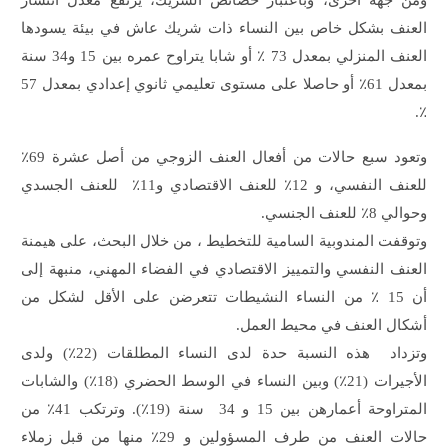
العنف بشكل خاص بين النساء ذات شريك عاش في بيئة يسودها
العنف المنزلي بمعدل 73 ٪ أو شابا يتراوح عمره بين 15 و34 سنة
بمعدل 61٪ أو حاصلا على مستوى تعليمي ثانوي إعدادي بمعدل 57
٪.
وتعود سبع حالات من أفعال العنف الزوجي من أصل عشرة 69٪
للعنف النفسي، و 12٪ للعنف الاقتصادي و11٪ للعنف الجسدي
وحوالي 8٪ للعنف الجنسي.
وتوقفت المندوبية السامية للتخطيط ، من خلال البحث، على هيمنة
العنف النفسي والتمييز الاقتصادي في الفضاء المهني، منبهة إلى
أن 15 ٪ من النساء النشيطات تتعرضن على الأقل لشكل من
أشكال العنف في محيط العمل.
وتزداد هذه النسبة حدة لدى النساء المطلقات (22٪) ولدى
الأجيرات (21٪) وبين النساء في الوسط الحضري (18٪) والشابات
المتراوحة أعمارهن بين 15 و 34 سنة (19٪). وترتكب 41٪ من
حالات العنف من طرف المسؤولين و 29٪ منها من قبل زملاء