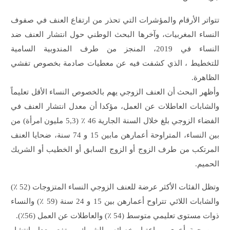
تتواتر الأرقام والمؤشرات التي تحذر من ارتفاع العنف في صفوف
النساء المغربيات، وآخرها البحث الوطني حول انتشار العنف ضد
النساء في 2019، المنجز من طرف المندوبية السامية
للتخطيط ، الذي كشفت فيه عن معطيات صادمة بخصوص تفشي
الظاهرة.
وأظهر البحث أن العنف الزوجي يهم بالخصوص النساء الأقل تعليماً
والشابات العاطلات عن العمل، مؤكدا أن معدل انتشار العنف في
الفضاء الزوجي بلغ خلال السنة الجارية 46 ٪ (5,3 مليون امرأة) من
بين النساء، المتراوحة أعمارهن مابين 15 و 74 سنة، ضحايا العنف
المرتكب من طرف الزوج أو الزوج السابق أو الخطيب أو الشريك
الحميم.
وتظل الفئات الأكثر عرضة للعنف الزوجي النساء المتزوجات (52 ٪)
والشابات اللائي تتراوح أعمارهن بين 15 و 24 سنة (59 ٪) والنساء
ذوات مستوى تعليمي متوسط (54 ٪) والعاطلات عن العمل (56٪).
ومن جهة أخرى، وباعتبار خصائص الشريك، يرتفع معدل انتشار