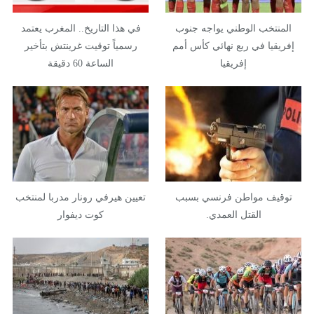
المنتخب الوطني يواجه جنوب
في هذا التاريخ.. المغرب يعتمد
إفريقيا في ربع نهائي كأس أمم
رسمياً توقيت غرينتش بتأخير
إفريقيا
الساعة 60 دقيقة
توقيف مواطن فرنسي بسبب
تعيين هيرفي رونار مدربا لمنتخب
القتل العمدي.
كوت ديفوار