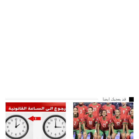
قد يعجبك ايضا