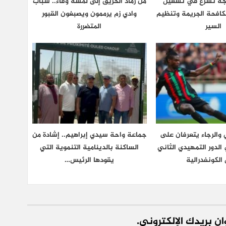
نجة تشرع في تشغيل
من رماد الحريق إلى لمسة وفاء.. شباب
كافحة الجريمة وتنظيم
وادي زم يرممون ويصبغون القبور
السير
المتضررة
والرجاء يتعرفان على
جماعة واحة سيدي إبراهيم.. إشادة من
لدور التمهيدي الثاني
الساكنة بالدينامية التنموية التي
الكونفدرالية
يقودها الرئيس…
ن بريدك الإلكتروني.