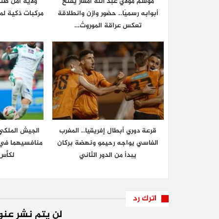
موسم مولاي عبد الله أمغار يفتح
ولاية أمن ط
أبوابه رسميًا.. حضور وازن وانطلاقة
مركبات ذكية لم
تعكس عراقة الموروث…
قرعة دوري أبطال إفريقيا.. المغرب
الجيش الملكي 
الفاسي يواجه رحيمو ونهضة بركان
منافسيهما في ا
يبدأ من الدور الثاني
لكأس 
اترك رد
لن يتم نشر عنوا