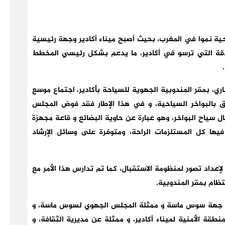
حية نموا في المغرب، بحيث أصبح ميناء أكادير وجهة رئيسية
لاقة التي ترسو في أكادير، ما يدعم بشكل رئيسي المخطط
 عقد صباح يوم الجمعة 29 نونبر الجاري، بمقر المندوبية الجهوية للسياحة بأكادير، اجتماع موسع
لق بالبواخر السياحية، و في هذا الإطار فقد فوض المجلس
 سياح البواخر، وهو عبارة عن حاوية البضائع و قاعة مجهزة
ها كل المستلزمات الراحة، ومتوفرة على وسائل الإرشاد
عداد تصور لمنظومة الاستقبال، كما تم تدارس هذا الأمر مع
تظام بمقر المندوبية.
لاية جهة سوس ماسة و ممثلة المجلس الجهوي لسوس ماسة، و
طقة الأمنية لميناء أكادير، و ممثلة عن مديرية الثقافة، و