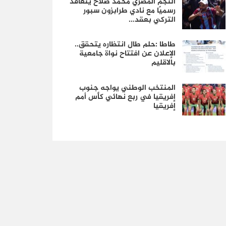
النجم المصري محمد صلاح يتعاقد
رسميًا مع نادي طرابزون سبور
التركي بعقد…
طاطا :حلم طال انتظاره يتحقق..
الإعلان عن افتتاح نواة جامعية
بالاقليم
المنتخب الوطني يواجه جنوب
إفريقيا في ربع نهائي كأس أمم
إفريقيا