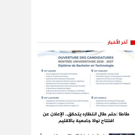
آخر الأخبار
طاطا :حلم طال انتظاره يتحقق.. الإعلان عن
افتتاح نواة جامعية بالاقليم