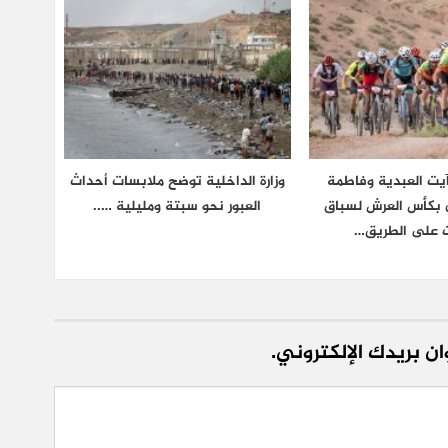
يت العبدية وفاطمة
وزارة الداخلية توضح ملابسات أحداث
ان بكأس العرش لسباق
العبور نحو سبتة ومليلية …..
ت على الطريق…
ن بريدك الإلكتروني.