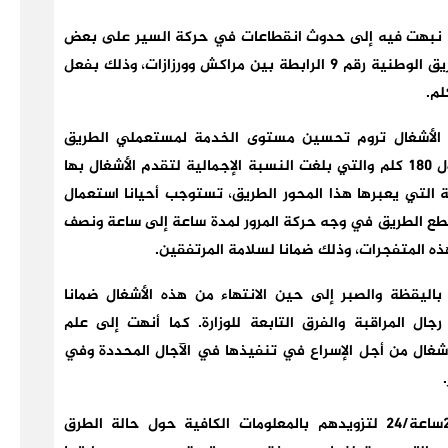
اغا نبهت فيه إلى حدوث انقطاعات في حركة السير على بعض
المقاطع الطرقية بين أيت أورير وأيت زينب، على الطريق الوطنية رقم 9 الرابطة بين مراكش وورزازات، وذلك بفعل
ذه الأشغال تروم تحسين مستوى الخدمة لمستعملي الطريق
الوطنية رقم 9 الرابطة بين مراكش وورززات على طول 180 كلم والتي بلغت النسبة الإجمالية لتقدم الأشغال بها
الصعبة التي يعبرها هذا المحور الطريق، تستوجب أحيانا استعمال
طع الطريق في وجه حركة المرور لمدة ساعة إلى ساعة ونصف
هذه المتفجرات، وذلك ضمانا لسلامة المرتفقين.
اليقظة والصبر إلى حين الانتهاء من هذه الأشغال ضمانا
جال المراقبة والفرق التابعة للوزارة. كما أنهت إلى علم
لأشغال من أجل الإسراع في تنفيذها في الآجال المحددة وفي
وأكدت الوزارة أنها تبقى رهن إشارة المواطنين 24ساعة/24 لتزويدهم بالمعلومات الكافية حول حالة الطرق