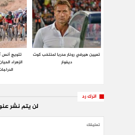
تعيين هيرفي رونار مدربا لمنتخب كوت
تتويج أنس آ
ديفوار
الزهراء الحي
الدراجا
اترك رد
لن يتم نشر عنوا