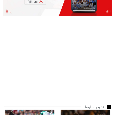
قد يعجبك ايضا