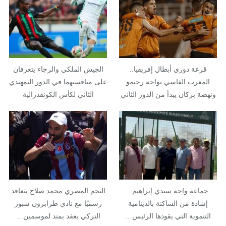
قرعة دوري أبطال إفريقيا..
الجيش الملكي والرجاء يتعرفان
المغرب الفاسي يواجه رحيمو
على منافسيهما في الدور التمهيدي
ونهضة بركان يبدأ من الدور الثاني
الثاني لكأس الكونفدرالية
جماعة واحة سيدي إبراهيم..
النجم المصري محمد صلاح يتعاقد
إشادة من الساكنة بالدينامية
رسميًا مع نادي طرابزون سبور
التنموية التي يقودها الرئيس…
التركي بعقد يمتد لموسمين…