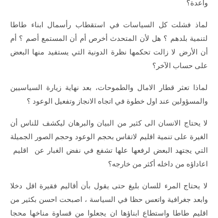
واعدة؟
لماذ فشلت كل السياسات في استقطاب رأسمال ابناء طاطا
لتنمية بلدهم ؟ هل لأن المتحدث أخرص أم أن المستمع أصم ؟ أم
أن الأرض لا زالت تحكمها نظرة الدونية التي يستفيد منها البعض
على حساب الآخر؟
لماذا تعثر قطار الامال والطموحات، بعد نهاية زيارة السياسيين
والمسؤولين عند اول خطوة في اتجاه الانجاز وتفعيل الوعود ؟
لا يحتاج الانسان الى كثير من البيان والبرهان ليكشف للناس أن
الغيرة على تنمية اقليم لاتقاس بحجم الوعود وحجم الصور الجميلة
التي يجتهد البعض لرفعها علها تشفع في نفض الغبار عن اقليم
اعاداؤه من داخله أكثر من خارجه؟
لا يحتاج المرء للسان بليغ حتى يقول بأن أقاليم فقيرة اقل دخلا
وابعد جغرافية واتعس حظا في السياسة ، اصبحت احسن بكثير من
اقليم طاطا واستطاع ابناؤها ان يجعلوا من قساوة مناخها محجا