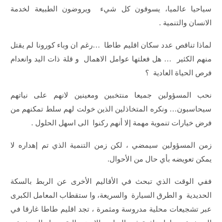
سياحيا عالميا، يسوقون كل شيء ويروضون الطبيعة لخدمة
الانسان والتنمية .
لماذا تناقص عدد سكان اقليم طاطا …رغم ان وباء كورونا لم يقتل
منهم الكثير … هل فعلتها عوامل الاهمال و قلة ذات اليد وانعدام
فرص الحياة العادية ؟
نحب المسؤولين جميعا منتخبين ومعينين لانهم على نياتهم
سيحاسبون… ونكره المتخاذلين الذين خولت لهم سلط تمكنهم من
فرض خيارات تنموية مهمة إلا أنهم ركنوا الى اسهل الحلول .
زمن المسؤولين سيمضي ، لكن زمن التنمية الذي تم إهداره لا
يمكن تعويضه بأي حال من الأحوال.
ففي الوقت الذي تبحث في الأقاليم الأخرى عن الربط بالسكة
الحديدية و الطرق السيارة والسريعة، وا ستقطاب المعامل الكبرى
عبر تشجيعات محلية مدروسة ومثمرة ، تجد اقليم طاطا غارقا في