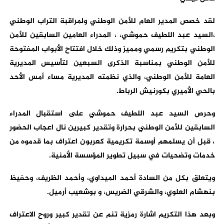
لقد خصص المدير العام للأمن الوطني ولمراقبة التراب الوطني
،السيد عبد اللطيف حموشي، ، المدراء العامين السابقين للأمن
الوطني بتكريم رسمي ومميز وذلك خلال افتتاح الأبواب المفتوحة
للأمن الوطني بمناسبة الذكرى السبعين لتأسيس المديرية
العامة للأمن الوطني، والذي نظمته المديرية مساء أمس الأحد
بالحي الأميري بكورنيش الرباط.
وحرص السيد عبد اللطيف حموشي على استقبال المدراء
السابقين للأمن الوطني بحرارة وتقدير كبيرين نال اعجاب الحضور
، قبل أن يسلمهم أوسمة تكريمية كعربون اعتراف بما قدموه من
خدمات وتضحيات في سبيل تطوير المؤسسة الأمنية.
ويتعلق بكل من السادة أحمد الميداوي، وأحمد الظريف، وحفيظ
بنهشام العلوي، والشرقي الضريس، و بوشعيب أرميل.
وبعد هذا التكريم اشارة رمزية تنم عن تقدير كبير وروح الاعتراف