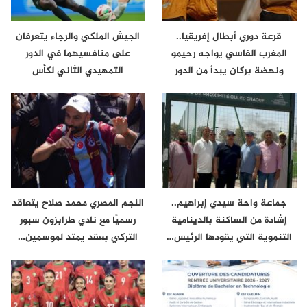
قرعة دوري أبطال إفريقيا..
الجيش الملكي والرجاء يتعرفان
المغرب الفاسي يواجه رحيمو
على منافسيهما في الدور
ونهضة بركان يبدأ من الدور
التمهيدي الثاني لكأس
الثاني
الكونفدرالية
جماعة واحة سيدي إبراهيم..
النجم المصري محمد صلاح يتعاقد
إشادة من الساكنة بالدينامية
رسميًا مع نادي طرابزون سبور
التنموية التي يقودها الرئيس…
التركي بعقد يمتد لموسمين…