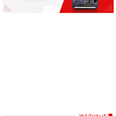
قد يعجبك ايضا