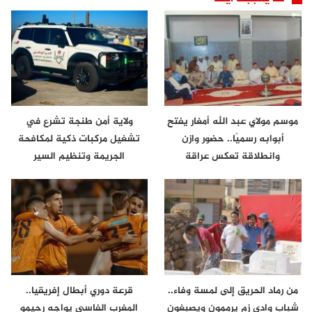
موسم مولاي عبد الله أمغار يفتح
ولاية أمن طنجة تشرع في
أبوابه رسميًا.. حضور وازن
تشغيل مركبات ذكية لمكافحة
وانطلاقة تعكس عراقة
الجريمة وتنظيم السير
الموروث…
من رماد الحريق إلى لمسة وفاء..
قرعة دوري أبطال إفريقيا..
شباب وادي زم يرممون ويصبغون
المغرب الفاسي يواجه رحيمو