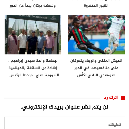
القبور المتضررة
ونهضة بركان يبدأ من الدور
الثاني
الجيش الملكي والرجاء يتعرفان
جماعة واحة سيدي إبراهيم..
على منافسيهما في الدور
إشادة من الساكنة بالدينامية
التمهيدي الثاني لكأس
التنموية التي يقودها الرئيس…
الكونفدرالية
اترك رد
لن يتم نشر عنوان بريدك الإلكتروني.