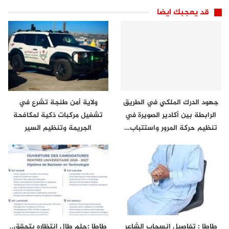
قد يعجبك ايضا
جهود الدرك الملكي في الطريق
ولاية أمن طنجة تشرع في
الرابطة بين أكادير الصويرة في
تشغيل مركبات ذكية لمكافحة
تنظيم حركة المرور واستتباب…
الجريمة وتنظيم السير
طاطا : تفاصيل انسحاب الشاعر
طاطا :حلم طال انتظاره يتحقق..