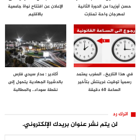
حسن أوزيدا من الدورة الثانية
الإعلان عن افتتاح نواة جامعية
لمهرجان واحة تمنارت
بالاقليم
في هذا التاريخ.. المغرب يعتمد
أكادير : مدار سيدي فارس
رسمياً توقيت غرينتش بتأخير
بالدشيرة الجهادية يتحول إلى
الساعة 60 دقيقة
نقطة سوداء.. والمطالبة
بتدخل…
اترك رد
لن يتم نشر عنوان بريدك الإلكتروني.