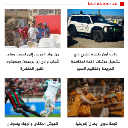
قد يعجبك ايضا
ولاية أمن طنجة تشرع في
من رماد الحريق إلى لمسة وفاء..
تشغيل مركبات ذكية لمكافحة
شباب وادي زم يرممون ويصبغون
الجريمة وتنظيم السير
القبور المتضررة
قرعة دوري أبطال إفريقيا..
الجيش الملكي والرجاء يتعرفان