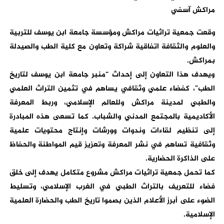
مراكش آسفي
وقعت جمعية تراثيات مراكش ومؤسسة جامعة ابن يوسف للتربية
والعلوم والثقافة اتفاقية شراكة وتعاون مع كلية الطب والصيدلة
بمراكش.
ويهدف هذا التعاون إلى إحداث “منبر جامعة ابن يوسف لتاريخ
الطب”، كفضاء علمي وثقافي يساهم في تثمين التراث العلمي
والطبي لمدينة مراكش وللعالم الإسلامي، وربط المعرفة
الأكاديمية بالمجتمع المدني والشباب. كما تسعى هذه المبادرة
إلى تنظيم لقاءات وندوات وورشات وإنتاج محتويات علمية
وثقافية تساهم في نشر المعرفة وتعزيز قيم المواطنة والحفاظ
على الذاكرة الحضارية.
كما تحمل جمعية تراثيات مراكش مشروع متكامل يهدف إلى خلق
فضاء للتعريف بالتراث الطبي في الغرب الإسلامي، وتسليط
الضوء على أبرز الأعلام الذين بصموا تاريخ الطب والحضارة العلمية
الإسلامية.