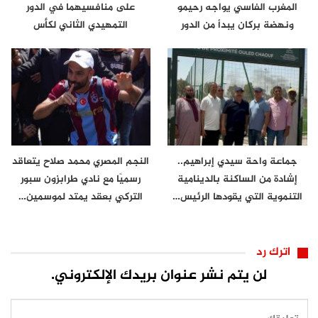
المغرب الفاسي يواجه رحيمو
على منافسيهما في الدور
ونهضة بركان يبدأ من الدور
التمهيدي الثاني لكأس
الثاني
الكونفدرالية
جماعة واحة سيدي إبراهيم..
النجم المصري محمد صلاح يتعاقد
إشادة من الساكنة بالدينامية
رسميًا مع نادي طرابزون سبور
التنموية التي يقودها الرئيس…
التركي بعقد يمتد لموسمين…
اترك رد
لن يتم نشر عنوان بريدك الإلكتروني.