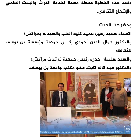
وتعد هذه الخطوة محطة مهمة لخدمة التراث والبحث العلمي
والإشعاع الثقافي.
وحضر هذا الحدث
الاستاذ سعيد زهير، عميد كلية الطب والصيدلة بمراكش؛
والدكتور جمال الدين أحمدي رئيس جمعية مؤسسة بن يوسف
للثقافة؛
والسيد سليمان جدي، رئيس جمعية تراثيات مراكش؛
والدكتور عبد الاله تابت، عضو مكتب جامعة بن يوسف.