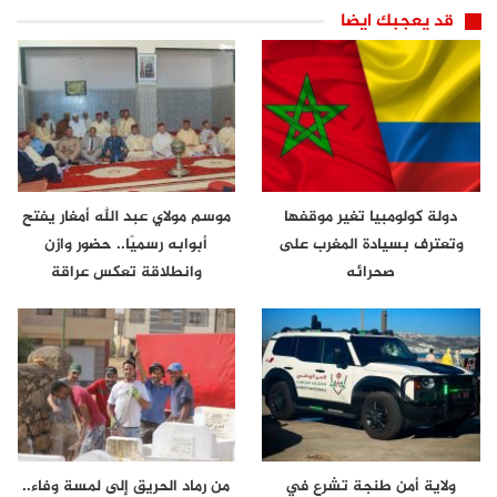
قد يعجبك ايضا
دولة كولومبيا تغير موقفها
موسم مولاي عبد الله أمغار يفتح
وتعترف بسيادة المغرب على
أبوابه رسميًا.. حضور وازن
صحرائه
وانطلاقة تعكس عراقة
الموروث…
ولاية أمن طنجة تشرع في
من رماد الحريق إلى لمسة وفاء..