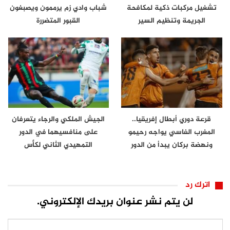
تشغيل مركبات ذكية لمكافحة
شباب وادي زم يرممون ويصبغون
الجريمة وتنظيم السير
القبور المتضررة
قرعة دوري أبطال إفريقيا..
الجيش الملكي والرجاء يتعرفان
المغرب الفاسي يواجه رحيمو
على منافسيهما في الدور
ونهضة بركان يبدأ من الدور
التمهيدي الثاني لكأس
الثاني
الكونفدرالية
اترك رد
لن يتم نشر عنوان بريدك الإلكتروني.