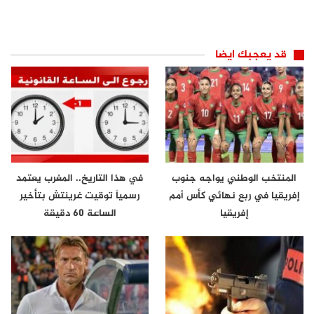
قد يعجبك ايضا
المنتخب الوطني يواجه جنوب
في هذا التاريخ.. المغرب يعتمد
إفريقيا في ربع نهائي كأس أمم
رسمياً توقيت غرينتش بتأخير
إفريقيا
الساعة 60 دقيقة