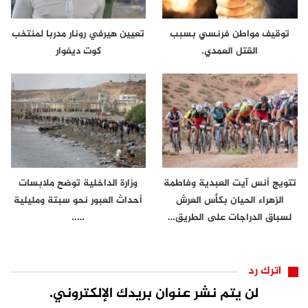
توقيف مواطن فرنسي بسبب
تعيين هيرفي رونار مدربا لمنتخب
القتل العمدي.
كوت ديفوار
تتويج أنس آيت العبدية وفاطمة
وزارة الداخلية توضح ملابسات
الزهراء الحيان بكأس العرش
أحداث العبور نحو سبتة ومليلية
لسباق الدراجات على الطريق…
…..
اترك رد
لن يتم نشر عنوان بريدك الإلكتروني.