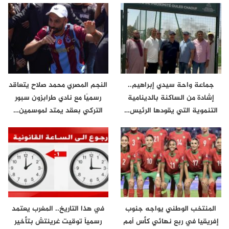
جماعة واحة سيدي إبراهيم..
النجم المصري محمد صلاح يتعاقد
إشادة من الساكنة بالدينامية
رسميًا مع نادي طرابزون سبور
التنموية التي يقودها الرئيس…
التركي بعقد يمتد لموسمين…
المنتخب الوطني يواجه جنوب
في هذا التاريخ.. المغرب يعتمد
إفريقيا في ربع نهائي كأس أمم
رسمياً توقيت غرينتش بتأخير