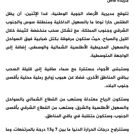
جريدة فاص
تتوقع مديرية الأرصاد الجوية الوطنية، غدا الإثنين، أن يظل
الطقس حارا نوعا ما بالسهول الداخلية ومنطقة سوس والجنوب
الشرقي وجنوب المملكة، مع تشكل سحب منخفضة كثيفة خلال
الليل والصباح، حيث ستكون مرفوقة بكتل ضبابية فوق السواحل
والسهول المحيطية الأطلسية الشمالية والوسطى، إضافة إلى
الواجهة المتوسطية.
وستبقى الأجواء مستقرة مع سماء صافية إلى قليلة السحب
بباقي المناطق الأخرى، فضلا عن هبوب زوابع رملية محلية بأقصى
جنوب البلاد.
وستكون الرياح معتدلة وستهب من القطاع الشمالي بالسواحل
والسهول الأطلسية والشرق، وستهب من القطاع الشرقي بأقصى
الجنوب، وستكون متقلبة في باقي المناطق.
وستتراوح درجات الحرارة الدنيا ما بين 7 و13 درجة بالمرتفعات، وما