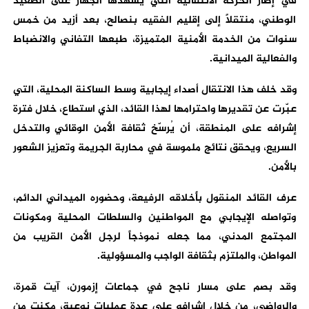
في إطار الحركة الانتقالية التي يشهدها الجهاز على الصعيد
الوطني، منتقلاً إلى إقليم الفقيه بنصالح، بعد أزيد من خمس
سنوات من الخدمة الأمنية المتميزة، طبعها التفاني والانضباط
والفعالية الميدانية.
وقد خلف هذا الانتقال أصداء إيجابية وسط الساكنة المحلية، التي
عبّرت عن تقديرها واحترامها لهذا القائد، الذي استطاع، خلال فترة
إشرافه على المنطقة، أن يُرسّخ ثقافة الأمن الوقائي والتدخل
السريع، ويحقق نتائج ملموسة في محاربة الجريمة وتعزيز الشعور
بالأمن.
عرف القائد المنقول بأخلاقه الرفيعة، وحضوره الميداني الدائم،
وتواصله الإيجابي مع المواطنين والسلطات المحلية ومكونات
المجتمع المدني، مما جعله نموذجاً لرجل الأمن القريب من
المواطن، والملتزم بثقافة الواجب والمسؤولية.
وقد بصم على مسار ناجح في جماعات إزمورن، آيت قمرة،
والرواضي، من خلال إشرافه على عدة عمليات نوعية، مكنت من