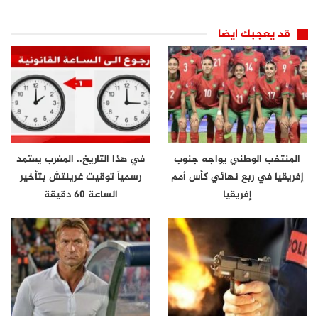
قد يعجبك ايضا
المنتخب الوطني يواجه جنوب
في هذا التاريخ.. المغرب يعتمد
إفريقيا في ربع نهائي كأس أمم
رسمياً توقيت غرينتش بتأخير
إفريقيا
الساعة 60 دقيقة