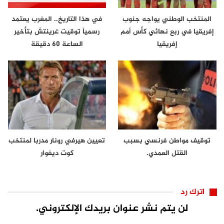
المنتخب الوطني يواجه جنوب
في هذا التاريخ.. المغرب يعتمد
إفريقيا في ربع نهائي كأس أمم
رسمياً توقيت غرينتش بتأخير
إفريقيا
الساعة 60 دقيقة
توقيف مواطن فرنسي بسبب
تعيين هيرفي رونار مدربا لمنتخب
القتل العمدي.
كوت ديفوار
اترك رد
لن يتم نشر عنوان بريدك الإلكتروني.