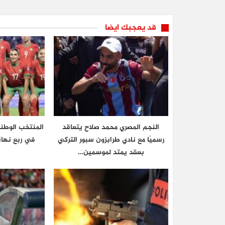
قد يعجبك ايضا
النجم المصري محمد صلاح يتعاقد
المنتخب الوطن
رسميًا مع نادي طرابزون سبور التركي
في ربع نهائ
بعقد يمتد لموسمين…