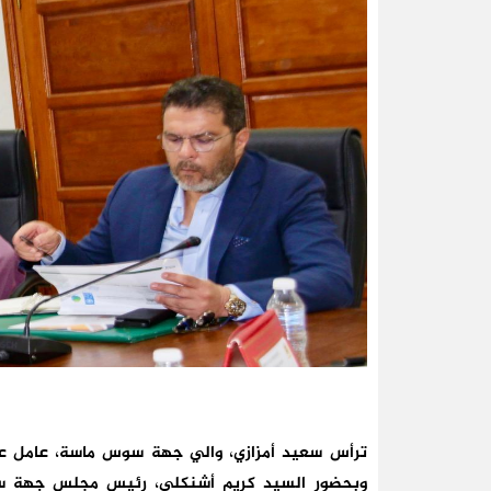
وبحضور السيد كريم أشنكلي، رئيس مجلس جهة س