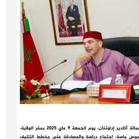
ترأس سعيد أمزازي، والي جهة سوس ماسة، عامل عمالة أكادير إداوتنان، يوم الجمعة 9 ماي 2025 بمقر الولاية،
وس ماسة، اجتماع دراسة والمصادقة على مخطط التكيف