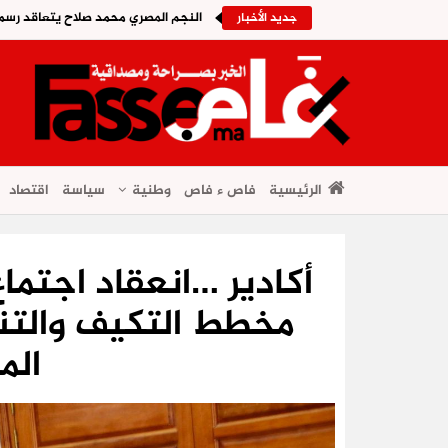
النجم المصري محمد صلاح يتعاقد رسمي
جديد الأخبار
الرئيسية
فاص ء فاص
وطنية
سياسة
اقتصاد
أكادير …انعقاد اجتم
مخطط التكيف والتنم
الم