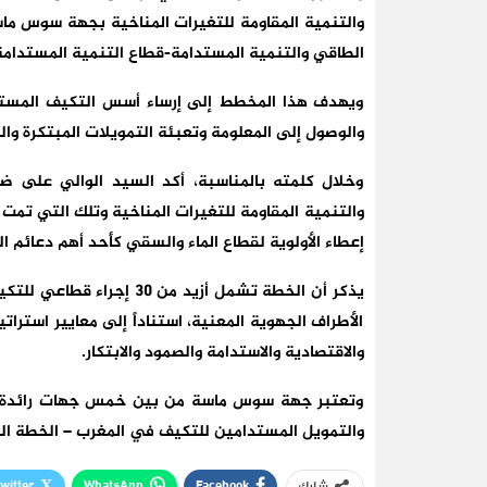
والتنمية المقاومة للتغيرات المناخية بجهة سوس ماسة،
الطاقي والتنمية المستدامة-قطاع التنمية المستدامة
ويهدف هذا المخطط إلى إرساء أسس التكيف المستدام
والوصول إلى المعلومة وتعبئة التمويلات المبتكرة و
وخلال كلمته بالمناسبة، أكد السيد الوالي على ض
والتنمية المقاومة للتغيرات المناخية وتلك التي ت
إعطاء الأولوية لقطاع الماء والسقي كأحد أهم دعائم ا
يذكر أن الخطة تشمل أزيد م
الأطراف الجهوية المعنية، استناداً إلى معايير استرات
والاقتصادية والاستدامة والصمود والابتكار.
وتعتبر جهة سوس ماسة من بين خمس جهات رائدة 
والتمويل المستدامين للتكيف في المغرب – الخطة ال
witter
WhatsApp
Facebook
شارك