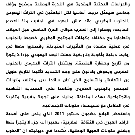
والدراسات البحثية المقدمة في الندوة الوطنية موضوع مؤلف
جماعي سيمثل مرجعا أساسيا لكل الباحثين في التراث اليهودي
بالجنوب المغربي. وقد عاش اليهود في المغرب منذ العصور
القديمة، ووصلوا إلى المغرب حوالي القرن الخامس قبل الميلاد.
وتعاملوا مع مختلف مكونات المجتمع المغربي خصوصا بالجنوب
في عملية معقدة من التأثيرات المتبادلة، وانصهروا معها في
روابط دينية وأخوية وتاريخية جعلت البعد اليهودي جزءا لا يتجزأ
من تاريخ وحضارة المنطقة. ويشكل التراث اليهودي بالجنوب
المغربي وبحوض وادنون على وجه التحديد تأكيدا لتاريخ طويل
من التعايش والتسامح الذي كان سائدا بين مختلف مكونات
المجتمع بالجنوب المغربي وشاهدا على التعددية الثقافية
والاجتماعية بهذه المنطقة، ودليلا على تجربة مغربية متفردة
في التعامل مع فسيفساء مكوناته الاجتماعية.
واستحضر البلاغ مضمون دستور 2011 الذي ينص على أهمية
الرافد العبري في الثقافة المغربية، معتبرا أنه جزء لا يتجزأ منها
ويغني مكونات الهوية الوطنية، مُشددا في ديباجته أن “المغرب