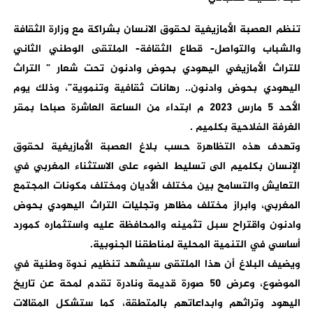
تنظم العصبة الأمازيغية لحقوق الانسان بشراكة مع وزارة الثقافة
والشباب والتواصل- قطاع الثقافة- الملتقى الوطني الثاني
للتراث الأمازيغي اليهودي بحوض وادنون تحت شعار ” التراث
اليهودي بحوض وادنون.. رهانات ثقافية وتنموية”، وذلك يوم
الأحد 5 مارس 2023 م ابتداء من الساعة العاشرة صباحا بمقر
الغرفة الفلاحية بكلميم .
وتهدف هذه التظاهرة حسب بلاغ العصبة الأمازيغية لحقوق
الإنسان بكلميم الى تسليط الضوء على الاستثناء المغربي في
التعايش والتسامح بين مختلف الأديان ومختلف مكونات المجتمع
المغربي، وابراز مختلف مظاهر وتجليات التراث اليهودي بحوض
وادنون واقتراح سبل تثمينه والمحافظة عليه واستثماره كمورد
أساسي في التنمية المحلية لمناطقنا الجنوبية.
ويضيف البلاغ أن هذا الملتقى سيشهد تنظيم ندوة وطنية في
الموضوع، وعرض 50 صورة قديمة ونادرة تقدم لمحة عن تاريخ
اليهود وتراثهم وابداعاتهم بالمتطقة، كما ستشكل المقالات