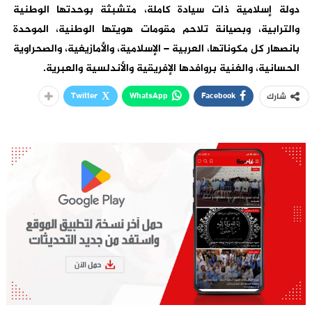
دولة إسلامية ذات سيادة كاملة، متشبثة بوحدتها الوطنية
والترابية، وبصيانة تلاحم مقومات هويتها الوطنية، الموحدة
بانصهار كل مكوناتها، العربية – الإسلامية، والأمازيغية، والصحراوية
الحسانية، والغنية بروافدها الإفريقية والأندلسية والعبرية.
Twitter
WhatsApp
Facebook
شارك