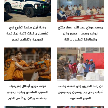
موسم مولاي عبد الله أمغار يفتح
ولاية أمن طنجة تشرع في
أبوابه رسميًا.. حضور وازن
تشغيل مركبات ذكية لمكافحة
وانطلاقة تعكس عراقة
الجريمة وتنظيم السير
الموروث…
من رماد الحريق إلى لمسة وفاء..
قرعة دوري أبطال إفريقيا..
شباب وادي زم يرممون ويصبغون
المغرب الفاسي يواجه رحيمو
القبور المتضررة
ونهضة بركان يبدأ من الدور
الثاني