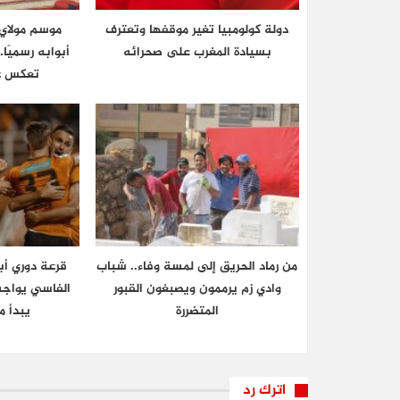
دولة كولومبيا تغير موقفها وتعترف
موسم مولاي ع
بسيادة المغرب على صحرائه
أبوابه رسميًا
تعكس عر
من رماد الحريق إلى لمسة وفاء.. شباب
قرعة دوري أب
وادي زم يرممون ويصبغون القبور
الفاسي يواجه
المتضررة
يبدأ م
اترك رد