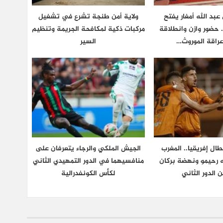
بد الله أمغار يفتح
ولاية أمن طنجة تشرع في تشغيل
.. حضور وازن وانطلاقة
مركبات ذكية لمكافحة الجريمة وتنظيم
اقة الموروث…
السير
طال إفريقيا.. المغرب
الجيش الملكي والرجاء يتعرفان على
 رحيمو ونهضة بركان
منافسيهما في الدور التمهيدي الثاني
ن الدور الثاني
لكأس الكونفدرالية