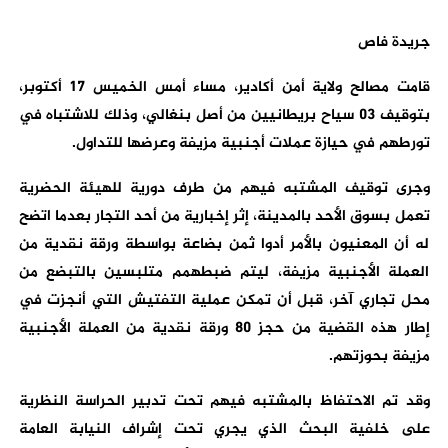
جريدة فاص
قامت مصالح ولاية أمن أكادير، مساء أمس الخميس 17 أكتوبر،
بتوقيف 03 سياح بريطانيين من أصل بنغالي، وذلك للاشتباه في
تورطهم في حيازة عملات أجنبية مزيفة وعرضها للتداول.
وجرى توقيف المشتبه فيهم من طرف دورية للهيئة الحضرية
تعمل بسوق الأحد بالمدينة، إثر إخبارية من أحد التجار بعدما اتضح
له أن المعنيون بالأمر أدوا ثمن بضاعة بواسطة ورقة نقدية من
العملة الأجنبية مزيفة، ليتم ضبطهمم متلبسين بالتبضع من
محل تجاري آخر، قبل أن تمكن عملية التفتيش التي أنجزت في
إطار هذه القضية من حجز 80 ورقة نقدية من العملة الأجنبية
مزيفة بحوزتهم.
وقد تم الاحتفاظ بالمشتبه فيهم تحت تدبير الحراسة النظرية
على خلفية البحث الذي يجري تحت إشراف النيابة العامة