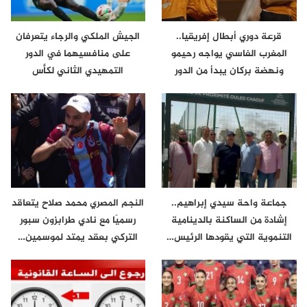
قرعة دوري أبطال إفريقيا..
الجيش الملكي والرجاء يتعرفان
المغرب الفاسي يواجه رحيمو
على منافسيهما في الدور
ونهضة بركان يبدأ من الدور
التمهيدي الثاني لكأس
الثاني
الكونفدرالية
جماعة واحة سيدي إبراهيم..
النجم المصري محمد صلاح يتعاقد
إشادة من الساكنة بالدينامية
رسميًا مع نادي طرابزون سبور
التنموية التي يقودها الرئيس…
التركي بعقد يمتد لموسمين…