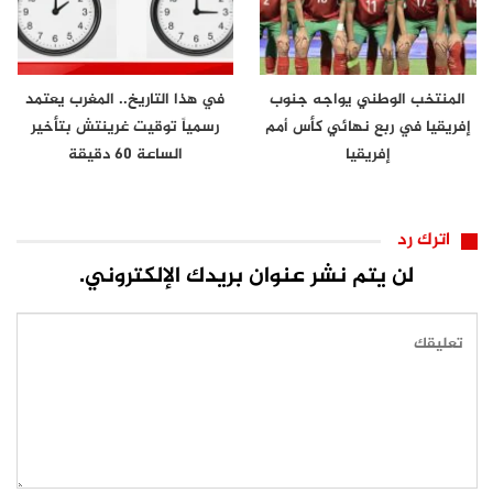
المنتخب الوطني يواجه جنوب
في هذا التاريخ.. المغرب يعتمد
إفريقيا في ربع نهائي كأس أمم
رسمياً توقيت غرينتش بتأخير
إفريقيا
الساعة 60 دقيقة
اترك رد
لن يتم نشر عنوان بريدك الإلكتروني.