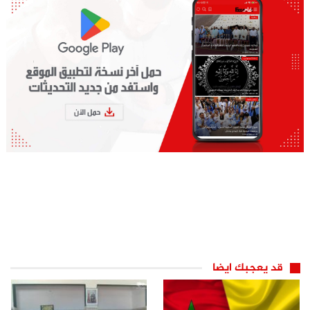
قد يعجبك ايضا