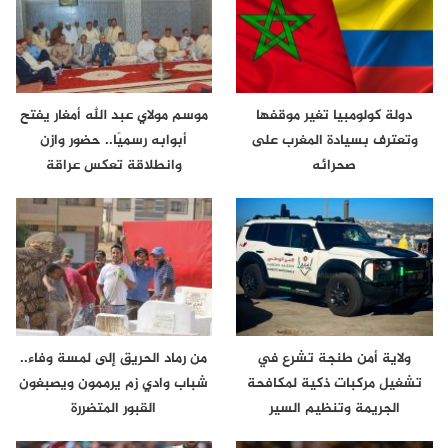
دولة كولومبيا تغير موقفها
موسم مولاي عبد الله أمغار يفتح
وتعترف بسيادة المغرب على
أبوابه رسميًا.. حضور وازن
صحرائه
وانطلاقة تعكس عراقة
الموروث…
ولاية أمن طنجة تشرع في
من رماد الحريق إلى لمسة وفاء..
تشغيل مركبات ذكية لمكافحة
شباب وادي زم يرممون ويصبغون
الجريمة وتنظيم السير
القبور المتضررة