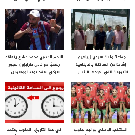
الثاني
الكونفدرالية
جماعة واحة سيدي إبراهيم..
النجم المصري محمد صلاح يتعاقد
إشادة من الساكنة بالدينامية
رسميًا مع نادي طرابزون سبور
التنموية التي يقودها الرئيس…
التركي بعقد يمتد لموسمين…
المنتخب الوطني يواجه جنوب
في هذا التاريخ.. المغرب يعتمد