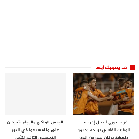
قد يعجبك ايضا
قرعة دوري أبطال إفريقيا..
الجيش الملكي والرجاء يتعرفان
المغرب الفاسي يواجه رحيمو
على منافسيهما في الدور
ونهضة بركان يبدأ من الدور
التمهيدي الثاني لكأس