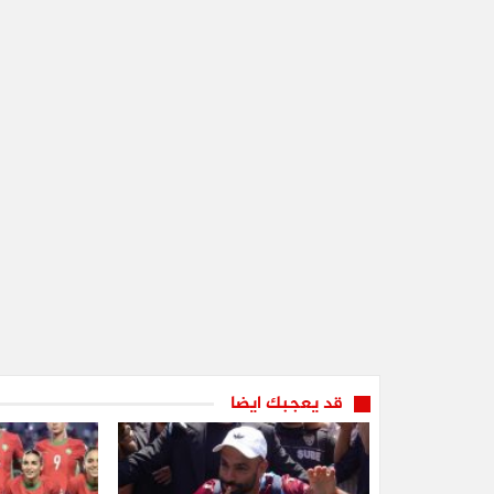
قد يعجبك ايضا