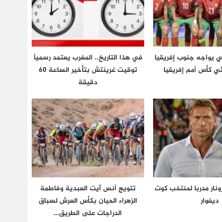
ي يواجه جنوب إفريقيا
في هذا التاريخ.. المغرب يعتمد رسمياً
ي كأس أمم إفريقيا
توقيت غرينتش بتأخير الساعة 60
دقيقة
نار مدربا لمنتخب كوت
تتويج أنس آيت العبدية وفاطمة
ديفوار
الزهراء الحيان بكأس العرش لسباق
الدراجات على الطريق…