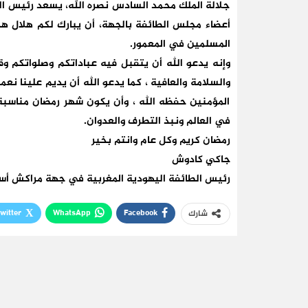
جلالة الملك محمد السادس نصره الله، يسعد رئيس ال
أعضاء مجلس الطائفة بالجهة، أن يبارك لكم هلال هذ
المسلمين في المعمور.
وإنه يدعو الله أن يتقبل فيه عباداتكم وصلواتكم وقر
والسلامة والعافية ، كما يدعو الله أن يديم علينا نعم
المؤمنين حفظه الله ، وأن يكون شهر رمضان مناسبة 
في العالم ونبذ التطرف والعدوان.
رمضان كريم وكل عام وانتم بخير
جاكي كادوش
رئيس الطائفة اليهودية المغربية في جهة مراكش أ
witter
WhatsApp
Facebook
شارك