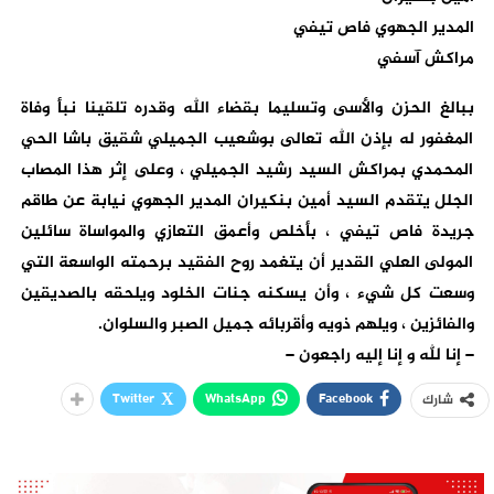
المدير الجهوي فاص تيفي
مراكش آسفي
ببالغ الحزن والأسى وتسليما بقضاء الله وقدره تلقينا نبأ وفاة
المغفور له بإذن الله تعالى بوشعيب الجميلي شقيق باشا الحي
المحمدي بمراكش السيد رشيد الجميلي ، وعلى إثر هذا المصاب
الجلل يتقدم السيد أمين بنكيران المدير الجهوي نيابة عن طاقم
جريدة فاص تيفي ، بأخلص وأعمق التعازي والمواساة سائلين
المولى العلي القدير أن يتغمد روح الفقيد برحمته الواسعة التي
وسعت كل شيء ، وأن يسكنه جنات الخلود ويلحقه بالصديقين
والفائزين ، ويلهم ذويه وأقربائه جميل الصبر والسلوان.
– إنا لله و إنا إليه راجعون –
Twitter
WhatsApp
Facebook
شارك