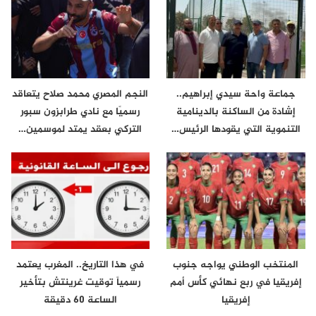
جماعة واحة سيدي إبراهيم..
النجم المصري محمد صلاح يتعاقد
إشادة من الساكنة بالدينامية
رسميًا مع نادي طرابزون سبور
التنموية التي يقودها الرئيس…
التركي بعقد يمتد لموسمين…
المنتخب الوطني يواجه جنوب
في هذا التاريخ.. المغرب يعتمد
إفريقيا في ربع نهائي كأس أمم
رسمياً توقيت غرينتش بتأخير
إفريقيا
الساعة 60 دقيقة