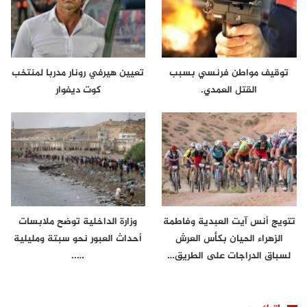
توقيف مواطن فرنسي بسبب
تعيين هيرفي رونار مدربا لمنتخب
القتل العمدي.
كوت ديفوار
تتويج أنس آيت العبدية وفاطمة
وزارة الداخلية توضح ملابسات
الزهراء الحيان بكأس العرش
أحداث العبور نحو سبتة ومليلية
لسباق الدراجات على الطريق…
…..