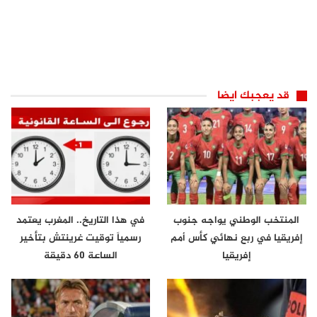
قد يعجبك ايضا
المنتخب الوطني يواجه جنوب
في هذا التاريخ.. المغرب يعتمد
إفريقيا في ربع نهائي كأس أمم
رسمياً توقيت غرينتش بتأخير
إفريقيا
الساعة 60 دقيقة