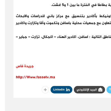
ا في الفترة ما بين 1 و5 غشت.
يكط بأكادير بتنسيق مع مركز باني للدراسات والابحاث
بتعاون مع جمعيات محلية باسافن وتكموت وأقا وتازارت واكادير
 التالية : اسافن، اكادير الهناء – اكجكال، تزارت – جباير –
جريدة فاص
http://Www.fassetv.ma
T
البريد الإلكتروني
Linkedin