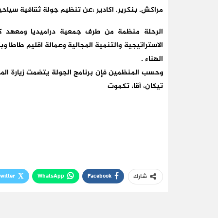
مراكش. بنكرير. اكادير ،عن تنظيم جولة ثقافية سياحية بطاط
الرحلة منظمة من طرف جمعية دراميديا ومعهد كون
الاستراتيجية والتنمية المجالية وعمالة اقليم طاطا و
الهناء .
وحسب المنظمين فإن برنامج الجولة يتضمت زيارة المناطق
تيكان، أقا، تكموت
witter
WhatsApp
Facebook
شارك