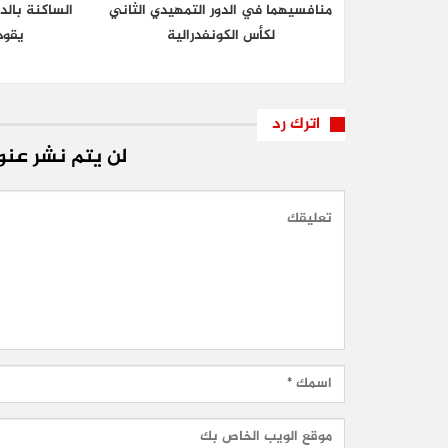
منافسيهما في الدور التمهيدي الثاني
الساكنة بالد
لكأس الكونفدرالية
يقود
اترك رد
لن يتم نشر عنوا