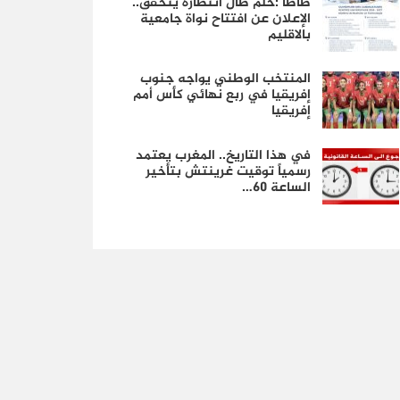
طاطا :حلم طال انتظاره يتحقق..
الإعلان عن افتتاح نواة جامعية
بالاقليم
المنتخب الوطني يواجه جنوب
إفريقيا في ربع نهائي كأس أمم
إفريقيا
في هذا التاريخ.. المغرب يعتمد
رسمياً توقيت غرينتش بتأخير
الساعة 60…