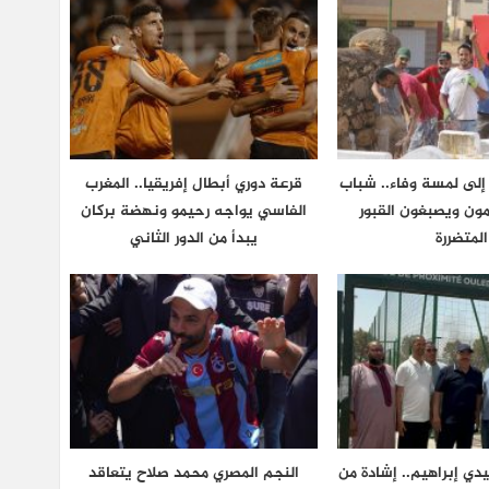
 إلى لمسة وفاء.. شباب
قرعة دوري أبطال إفريقيا.. المغرب
مون ويصبغون القبور
الفاسي يواجه رحيمو ونهضة بركان
المتضررة
يبدأ من الدور الثاني
ي إبراهيم.. إشادة من
النجم المصري محمد صلاح يتعاقد