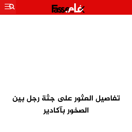
تفاصيل العثور على جثة رجل بين
الصخور بآكادير