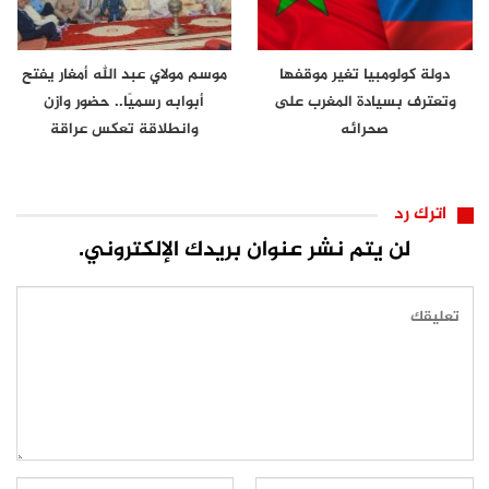
دولة كولومبيا تغير موقفها
موسم مولاي عبد الله أمغار يفتح
وتعترف بسيادة المغرب على
أبوابه رسميًا.. حضور وازن
صحرائه
وانطلاقة تعكس عراقة
الموروث…
اترك رد
لن يتم نشر عنوان بريدك الإلكتروني.