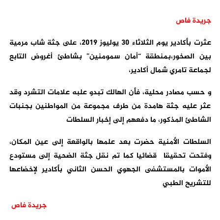
جريدة فاص
عثرت بأكادير يوم الثلاثاء 30 يوليوز 2019، على جثة شاب مرمية
بين الصخور،بمنطقة “أمان سمومنين” بشاطئ أغروض التابع
لجماعة تامري شمال أكادير،
و حسب مصادر محلية، فأن الهالك تبدو علبه علامات التشرد وقد
عثر عليه جثة هامدة من طرف مجموعة من المواطنين بجنبات
الشاطئ المذكور، ما دفعهم إلى إخبار السلطات
السلطات الأمنية حضرت بعد علمها بالواقعة إلى عين المكان،
وفتحت تحقيقا قضائيا كما تم نقل جثة الضحية إلى مستودع
الأموات بالمستشفى الجهوي الحسن الثاني بأكادير لإخضاعها
للتشريح الطبي
جريدة فاص