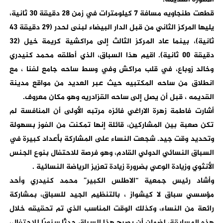
قطعت طنجاويه مسافة 7 كيلومترات في زمن 28 دقيقة 30 ثانية،
يليها المركز الثاني من قبل الدار البيضاء لبنى لحدر (29 دقيقة 43
ثانية)، بينما عاد المركز الثالث إلى مراكشية كريمة خيل (32
دقيقة 00 ثانية). اقيم هذا السباق، الذي أطلقه محمد كنيدري
وخالد زوباع، في قلب مراكش وفي وسط ساحه جامع لفنا ، مع
انطلاق من ساحه المكتبيه حيث عبر العديد من مواقع مدينة
القديمه ، قبل أن يصل إلى ساحه القزادريه وهو مكان معروف.
أشارت فاطمة زهرة الاراغي فائزه مرتبه الأولى أن المنافسة لم
تكن صعبة بين المشاركين، قائلة إنها تمكنت من الفوز بسهولة
وتحديد وقت جيد. شجعت النساء على المشاركة بأعداد كبيرة في
السباق النسائي الدولي القادم، وهو فرصة للاحتفال بنوع الجنس
الأنثوي وزيادة الوعي بضرورة زيادة تعزيز الرياضة النسائية .
وأشاد رئيس جمعية “الاطلس الكبير” محمد كنيدري وأحد
مؤسسي سباق لا كيشواز ، بالتنظيم الجيد للسباق، بمشاركة
رائعة من النساء، وكذلك الوقت المناسب الذي تم تحقيقه خلال
هذه المسابقة، لضمان أن يصبح هذا السباق حدثًا سنويًا للاحتفال،