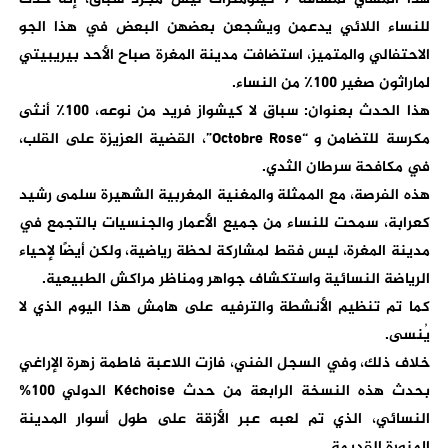
للنساء اللائي يدعمن ويشجعن بعضهن البعض في هذا الجو
الاحتفالي والمتميز، استضافت مدينة المغرة صباح الأحد بيريبيتي
لماراثون صغير 100٪ من النساء.
هذا الحدث بعنوان: سباق لا كيشواز فريد من نوعه، 100٪ أنثى
مكرسة للتضامن و “Octobre Rose”، القضية العزيزة على القلب،
في مكافحة سرطان الثدي.
هذه الفرصة، مع الممثلة والمغنية المغربية الشهيرة سلمى رشيد
كعرابة، سمحت للنساء من جميع الأعمار والجنسيات بالتجمع في
مدينة المغرة، ليس فقط لمشاركة لحظة رياضية، ولكن أيضًا لإحياء
الرياضة النسائية واستكشاف جواهر ومناظر مراكش الطبيعية.
كما تم تنظيم الأنشطة والترفيه على هامش هذا اليوم الذي لا
يُنسى.
خلاف ذلك، وفي السجل الفني، فازت اللاعبة فاطمة زهرة الإراغي
بحدث هذه النسخة الرابعة من حدث Kéchoise الدولي 100%
النسائي، الذي تم لعبه عبر الأزقة على طول أسوار المدينة
المنورة القديمة.