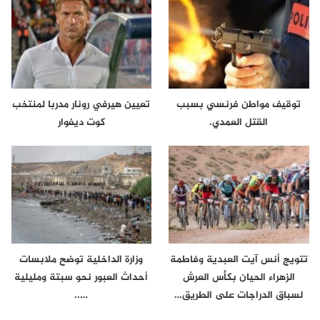
توقيف مواطن فرنسي بسبب
تعيين هيرفي رونار مدربا لمنتخب
القتل العمدي.
كوت ديفوار
تتويج أنس آيت العبدية وفاطمة
وزارة الداخلية توضح ملابسات
الزهراء الحيان بكأس العرش
أحداث العبور نحو سبتة ومليلية
لسباق الدراجات على الطريق…
…..