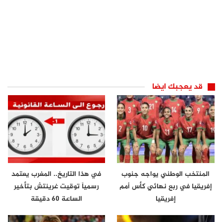
قد يعجبك ايضا
المنتخب الوطني يواجه جنوب
في هذا التاريخ.. المغرب يعتمد
إفريقيا في ربع نهائي كأس أمم
رسمياً توقيت غرينتش بتأخير
إفريقيا
الساعة 60 دقيقة