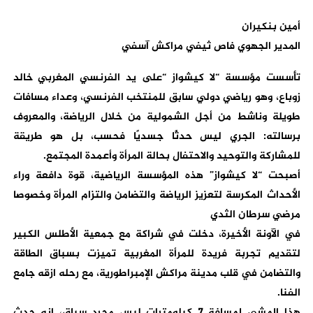
أمين بنكيران
المدير الجهوي فاص ثيفي مراكش آسفي
تأسست مؤسسة “لا كيشواز “على يد الفرنسي المغربي خالد
زوباع، وهو رياضي دولي سابق للمنتخب الفرنسي، وعداء مسافات
طويلة وناشط من أجل الشمولية من خلال الرياضة، والمعروف
برسالته: الجري ليس حدثًا جسديًا فحسب، بل هو طريقة
للمشاركة والتوحيد والاحتفال بحالة المرأة وأعمدة المجتمع.
أصبحت “لا كيشواز” هذه المؤسسة الرياضية، قوة دافعة وراء
الأحداث المكرسة لتعزيز الرياضة والتضامن والتزام المرأة وخصوصا
مرضي سرطان الثدي
في الآونة الأخيرة، دخلت في شراكة مع جمعية الأطلس الكبير
لتقديم تجربة فريدة للمرأة المغربية تميزت بسباق الطاقة
والتضامن في قلب مدينة مراكش الإمبراطورية، مع رحله ازقه جامع
الفنا.
هذا المشي لمسافة 7 كيلومترات ليس مجرد سباق، إنه حدث