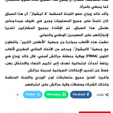
كما ينبغي بالمرأة.
وأكد خالد زوباع، عضو اللجنة المنظمة “لا كيشواز”، أن هذا السباق
كان ناجحًا على جميع المستويات وجرى في ظروف جيدة.وعلى
هامش هذا السباق، تم الإشادة بجميع المشاركين تقديرا
لإنجازاتهم على الصعيدين الوطني والدولي.
نظمت هذه الألعاب بمبادرة من جمعية “الأطلس الكبير”، بالتعاون
مع جمعية” لاكيشواز”، وبدعم من الاتحاد الملكي المغربي لألعاب
القوى (FRMA) وولاية منطقة مراكش آسفي، قال خالد زوباع هي
رياضة أحداث اجتماعية تهدف إلى تكريم النساء والاحتفال بهن،
فضلاً عن تقديم الإمكانات السياحية لمدينة مراكش
وأخيرا، أهنئ جميع متسابقات لون الوردي واللجنة المنظمة
وكذلك الشركاء وسلطات ولاية مراكش على احترافهم.
Twitter
WhatsApp
Facebook
شارك