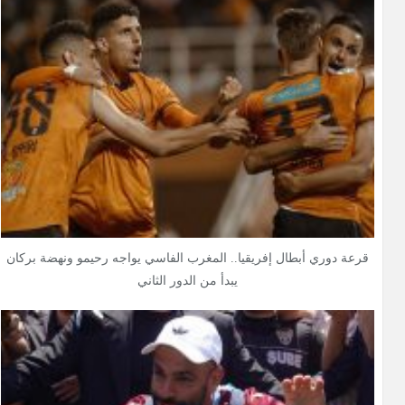
قرعة دوري أبطال إفريقيا.. المغرب الفاسي يواجه رحيمو ونهضة بركان
يبدأ من الدور الثاني