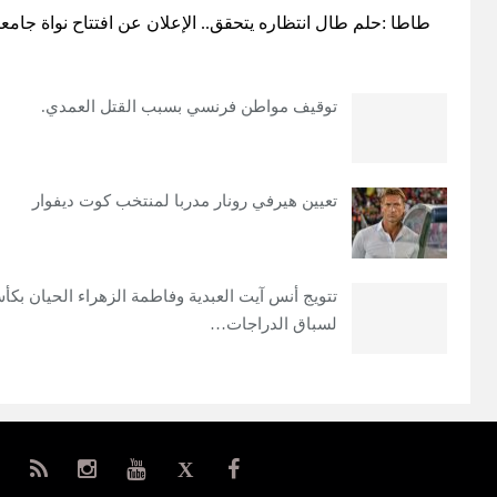
طاطا :حلم طال انتظاره يتحقق.. الإعلان عن افتتاح نواة جامعية
توقيف مواطن فرنسي بسبب القتل العمدي.
تعيين هيرفي رونار مدربا لمنتخب كوت ديفوار
تتويج أنس آيت العبدية وفاطمة الزهراء الحيان بك
لسباق الدراجات…