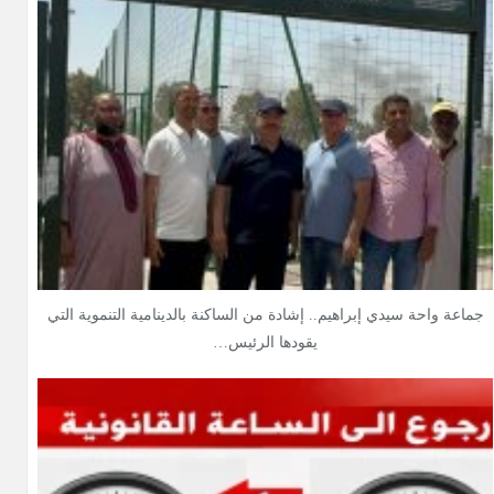
جماعة واحة سيدي إبراهيم.. إشادة من الساكنة بالدينامية التنموية التي
يقودها الرئيس…