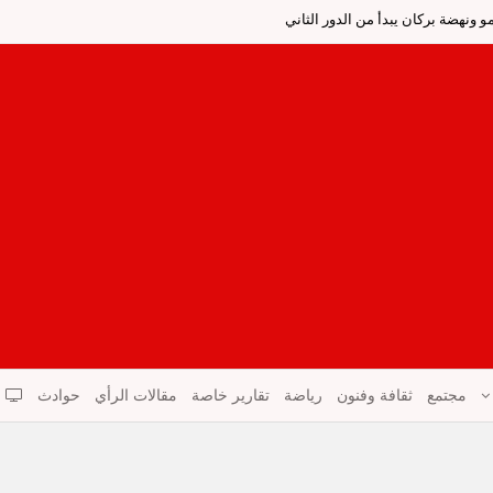
 ونهضة بركان يبدأ من الدور الثاني
مجتمع
ثقافة وفنون
رياضة
تقارير خاصة
مقالات الرأي
حوادث