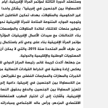
اللامساواة بين الجنسين في إفريقيا”، يشكل واحدا 
غير الحكومية، والمقاولات، بهدف تمكين الفاعلين ال
وتوجيه الموارد المتنوعة المتاحة للمرأة الإفريقية 
بتوفير منصات للالتقاء لفائدة المقاولات والمؤسسا
بناء التحالفات مع سيدات الأعمال الإفريقيات المؤ
من طرف الأمم المتحدة سنة
المستويات الوطنية والإقليمية والدولية.
من جهتها، أكدت كريمة غانم، رئيسة المركز الدولي للد
يعكس إرادة وطنية في انخراط القيادات النسائية من 
الخبرات والمهارات والممارسات الفضلى مع نظيراتهن
من اللامساواة بين الجنسين في إفريقيا، داعية إلى
لتعزيز المساواة بين الجنسين، والدفع بحقوق النساء
الإفريقية. وأشارت إلى أن اختيار المغرب لاستضافة
الاقتصادي المزدهر، ورأس ماله الاجتماعي ومبادراته 