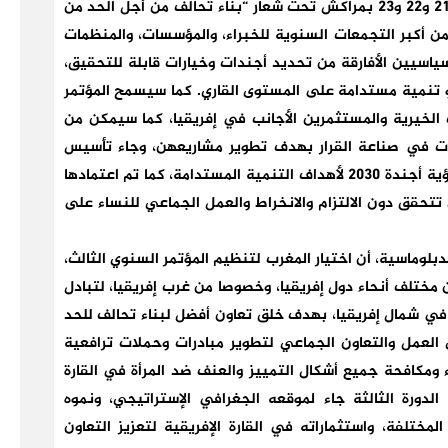
وستنعقد الدورة الثالثة لمؤتمر المرأة الإفريقية، أيام 21 و22 و23 بمراكش تحت شعار “بناء تحالف من أجل الحد من
من أكبر التجمعات السنوية للخبراء، والمؤسسات، والمنظمات
سياسيين الأفارقة من تحديد أجندات وخيارات قابلة للتحقيق،
نحو تنمية مستدامة على المستوى القاري. كما سيسمح المؤتمر
ت الخيرية والمستثمرين الأجانب في إفريقيا، كما سيمكن من
ثرات في صناعة القرار بهدف تطوير مشاريعهن، وجاء تأسيس
مؤتمر المرأة الإفريقية بناء على وعي تام باستكمال رؤية أجندة 2030 لأهداف التنمية المستدامة، كما تم اعتمادها
 2015، والتي لا يمكن أن تتحقق دون الالتزام والانخراط والعمل الجماعي للنساء على
بلوماسية، أن اختيار المغرب لتنظيم المؤتمر السنوي الثالث،
مختلف أنحاء دول إفريقيا، وخصوصا من غرب إفريقيا، لتبادل
 في شمال إفريقيا، بهدف خلق تعاون أفضل لبناء تحالف للحد
 العمل والتعاون الجماعي لتطوير مبادرات وحملات ترافعية
 ومكافحة جميع أشكال التمييز والعنف ضد المرأة في القارة
 الدورة الثالثة جاء لموقعه الجغرافي الإستراتيجي، ونموه
المختلفة، واستثماراته في القارة الإفريقية لتعزيز التعاون