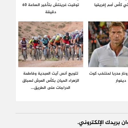
ي كأس أمم إفريقيا
توقيت غرينتش بتأخير الساعة 60
دقيقة
نار مدربا لمنتخب كوت
تتويج أنس آيت العبدية وفاطمة
ديفوار
الزهراء الحيان بكأس العرش لسباق
الدراجات على الطريق…
ن بريدك الإلكتروني.