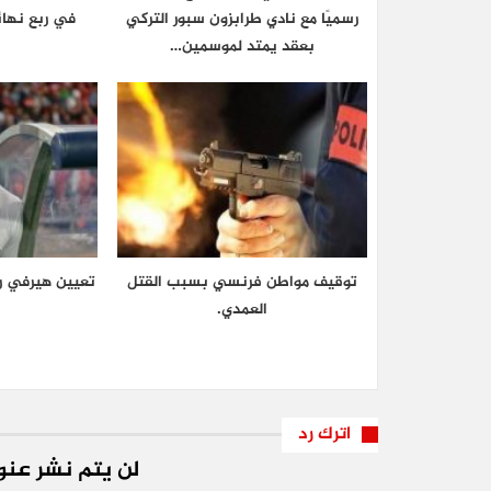
رسميًا مع نادي طرابزون سبور التركي
في ربع نهائ
بعقد يمتد لموسمين…
توقيف مواطن فرنسي بسبب القتل
تعيين هيرفي رو
العمدي.
اترك رد
لن يتم نشر عنوا