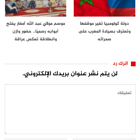
دولة كولومبيا تغير موقفها
موسم مولاي عبد الله أمغار يفتح
وتعترف بسيادة المغرب على
أبوابه رسميًا.. حضور وازن
صحرائه
وانطلاقة تعكس عراقة
الموروث…
اترك رد
لن يتم نشر عنوان بريدك الإلكتروني.