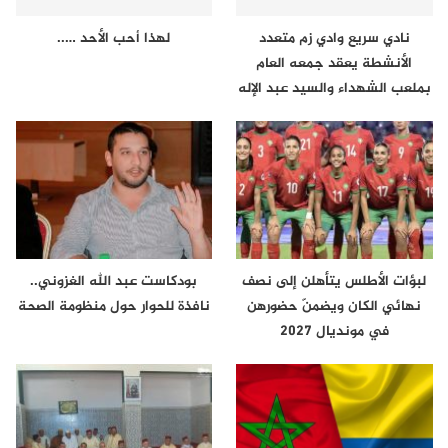
نادي سريع وادي زم متعدد
لهذا أحب الأحد …..
الأنشطة يعقد جمعه العام
بملعب الشهداء والسيد عبد الإله
لعراش…
لبؤات الأطلس يتأهلن إلى نصف
بودكاست عبد الله الغزوني..
نهائي الكان ويضمنّ حضورهن
نافذة للحوار حول منظومة الصحة
في مونديال 2027