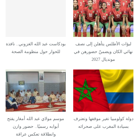
لبؤات الأطلس يتأهلن إلى نصف
بودكاست عبد الله الغزوني.. نافذة
نهائي الكان ويضمنّ حضورهن في
للحوار حول منظومة الصحة
مونديال 2027
دولة كولومبيا تغير موقفها وتعترف
موسم مولاي عبد الله أمغار يفتح
بسيادة المغرب على صحرائه
أبوابه رسميًا.. حضور وازن
وانطلاقة تعكس عراقة