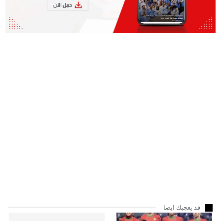
قد يعجبك ايضا