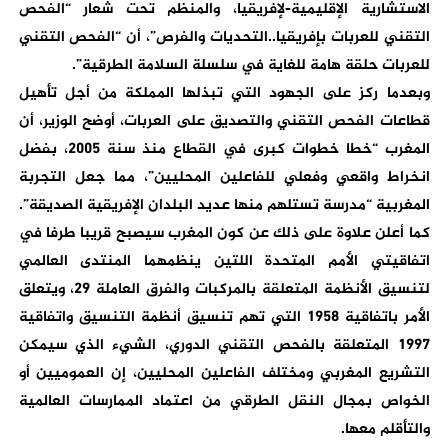
الاستشارية الإقليمية-لإفريقيا، والمنظم تحت شعار “الفحص
التقني للعربات بإفريقيا..التحديات والفرص”، أن “الفحص التقني
للعربات حلقة هامة للغاية في سلسلة السلامة الطرقية”.
وبعدما ركز على الجهود التي تبذلها المملكة من أجل تأهيل
قطاعات الفحص التقني والتصديق على العربات، أوضح الوزير، أن
المغرب “خطا خطوات كبرى في القطاع منذ سنة 2005، بفضل
انخراط واقعي وفعلي للفاعلين المحليين”، مما جعل التجربة
المغربية “مدرسة تستلهم منها عديد البلدان الإفريقية الصديقة”.
كما أعلن علاوة على ذلك عن كون المغرب سيصبح قريبا طرفا في
اتفاقيتي الأمم المتحدة اللتين ينظمهما المنتدى العالمي
لتنسيق الأنظمة المتعلقة بالمركبات والفرق العاملة 29، ويتعلق
الأمر باتفاقية 1958 التي تهم تنسيق أنظمة التنسيق واتفاقية
1997 المتعلقة بالفحص التقني الدوري، الشيء الذي سيمكن
التشريع المغربي ومختلف الفاعلين المحليين، إن العموميين أو
الخواص بمجال النقل الطرقي من اعتماد الممارسات العالمية
والتأقلم معها.