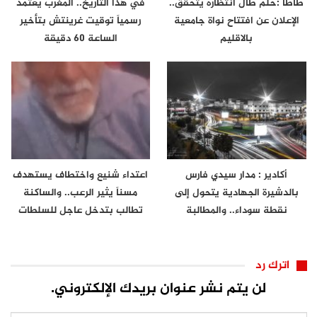
طاطا :حلم طال انتظاره يتحقق..
في هذا التاريخ.. المغرب يعتمد
الإعلان عن افتتاح نواة جامعية
رسمياً توقيت غرينتش بتأخير
بالاقليم
الساعة 60 دقيقة
أكادير : مدار سيدي فارس
اعتداء شنيع واختطاف يستهدف
بالدشيرة الجهادية يتحول إلى
مسناً يثير الرعب.. والساكنة
نقطة سوداء.. والمطالبة
تطالب بتدخل عاجل للسلطات
بتدخل…
اترك رد
لن يتم نشر عنوان بريدك الإلكتروني.