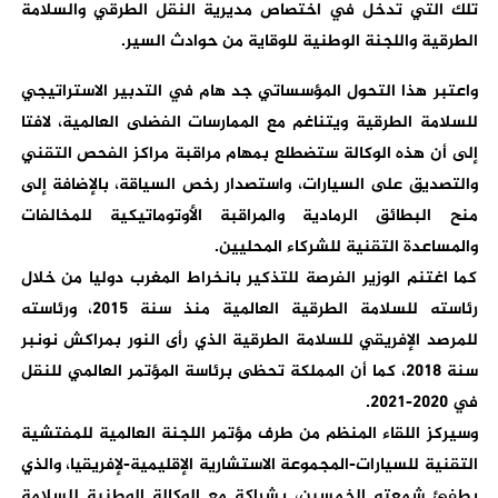
تلك التي تدخل في اختصاص مديرية النقل الطرقي والسلامة
الطرقية واللجنة الوطنية للوقاية من حوادث السير.
واعتبر هذا التحول المؤسساتي جد هام في التدبير الاستراتيجي
للسلامة الطرقية ويتناغم مع الممارسات الفضلى العالمية، لافتا
إلى أن هذه الوكالة ستضطلع بمهام مراقبة مراكز الفحص التقني
والتصديق على السيارات، واستصدار رخص السياقة، بالإضافة إلى
منح البطائق الرمادية والمراقبة الأوتوماتيكية للمخالفات
والمساعدة التقنية للشركاء المحليين.
كما اغتنم الوزير الفرصة للتذكير بانخراط المغرب دوليا من خلال
رئاسته للسلامة الطرقية العالمية منذ سنة 2015، ورئاسته
للمرصد الإفريقي للسلامة الطرقية الذي رأى النور بمراكش نونبر
سنة 2018، كما أن المملكة تحظى برئاسة المؤتمر العالمي للنقل
في 2020-2021.
وسيركز اللقاء المنظم من طرف مؤتمر اللجنة العالمية للمفتشية
التقنية للسيارات-المجموعة الاستشارية الإقليمية-لإفريقيا، والذي
يطفئ شمعته الخمسين، بشراكة مع الوكالة الوطنية للسلامة