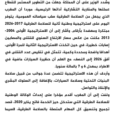
وشدد الوزير على أن المملكة جعلت من التطوير المستمر للقطاع
عملتها والمقاربة التشاركية أداتها الرئيسية، موردا أن المغرب
الذي يجعل من السلامة الطرقية صلب سياساته العمومية، يتوفر
اليوم على استراتيجية وطنية ثانية للسلامة الطرقية 2017-2026
مبتكرة ومعضدة بأرقام. وأشار إلى أن الاستراتيجية الأولى 2004-
2013 مكنت من عكس مسار الارتفاع السنوي للقتلى والمصابين
إصابات خطيرة، في حين اتخذت الاستراتيجية الثانية للمرة الأولى،
أهدافا واضحة ومحددة وكمية، تتمثل في تقليص عدد القتلى في
أفق 2026 إلى النصف، مع العلم أن حظيرة السيارات ماضية في
الاطراد بمعدل 6 و 7 بالمائة سنويا.
وأردف أن هذه الاستراتيجية تتضمن عدة جوانب من قبيل سلامة
البنيات التحتية وسلامة السيارات، بالإضافة إلى السلوك البشري
والإنقاذ والتواصل.
ولفت إلى أن المغرب أقدم مؤخرا على إحداث الوكالة الوطنية
للسلامة الطرقية التي ستدخل حيز الخدمة فاتح يناير 2020، قصد
تجميع وتنسيق كل المهام المتصلة بالسلامة الطرقية، لاسيما