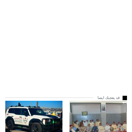
قد يعجبك ايضا