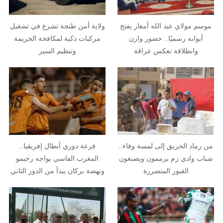
موسم مولاي عبد الله أمغار يفتح
ولاية أمن طنجة تشرع في تشغيل
أبوابه رسميًا.. حضور وازن
مركبات ذكية لمكافحة الجريمة
وانطلاقة تعكس عراقة
وتنظيم السير
الموروث…
من رماد الحريق إلى لمسة وفاء..
قرعة دوري أبطال إفريقيا..
شباب وادي زم يرممون ويصبغون
المغرب الفاسي يواجه رحيمو
القبور المتضررة
ونهضة بركان يبدأ من الدور الثاني