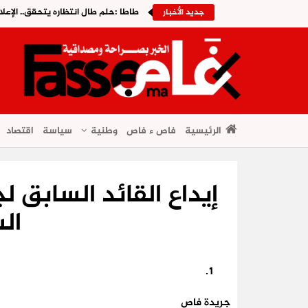
طاطا :حلم طال انتظاره يتحقق.. الإعلا
جديد الأخبار
الرئيسية
فاص ء فاص
وطنية
سياسة
اقتصاد
إيداع القائد السابق ل
ال
جريدة فاص