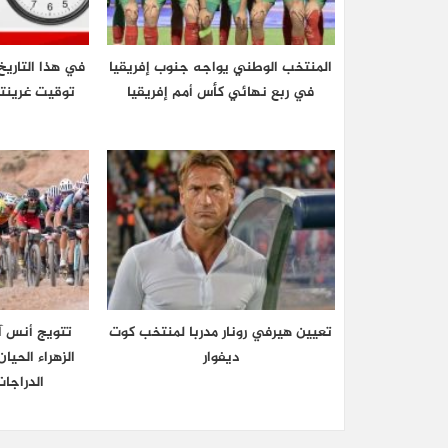
المنتخب الوطني يواجه جنوب إفريقيا
في هذا التاريخ
في ربع نهائي كأس أمم إفريقيا
تعيين هيرفي رونار مدربا لمنتخب كوت
تتويج أنس آ
ديفوار
الزهراء الحي
الدراجا