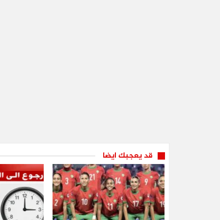
قد يعجبك ايضا