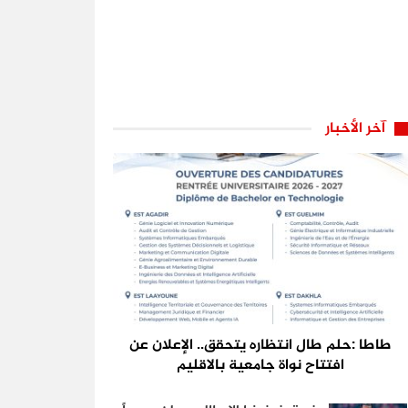
آخر الأخبار
طاطا :حلم طال انتظاره يتحقق.. الإعلان عن
افتتاح نواة جامعية بالاقليم