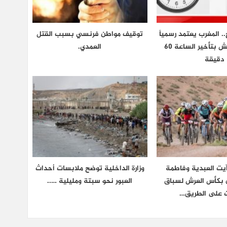
.. المغرب يعتمد رسمياً
توقيف مواطن فرنسي بسبب القتل
توقيت غرينتش بتأخير الساعة 60
العمدي.
دقيقة
يت العبدية وفاطمة
وزارة الداخلية توضح ملابسات أحداث
ان بكأس العرش لسباق
العبور نحو سبتة ومليلية …..
ت على الطريق…