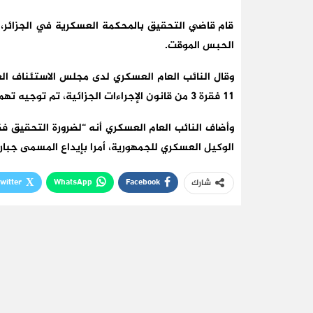
قام قاضي التحقيق بالمحكمة العسكرية في الجزائر، ب
الحبس الموقت.
وقال النائب العام العسكري لدى مجلس الاستئناف العس
11 فقرة 3 من قانون الإجراءات الجزائية، تم توجيه تهم الإثراء غير المشروع واستغلال النفوذ للجنرال.
وأضاف النائب العام العسكري أنه “لضرورة التحقيق 
الوكيل العسكري للجمهورية، أمرا بإيداع المسمى جبا
witter
WhatsApp
Facebook
شارك