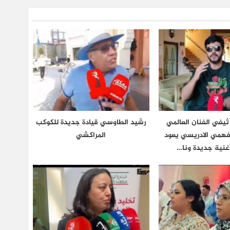
يفي الفنان العالمي
رشيد الطاوسي قيادة جديدة للكوكب
فهمي الادريسي يعود
المراكشي
غنية جديدة ونا…