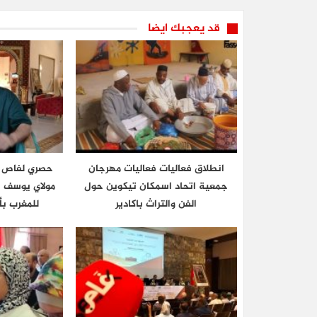
قد يعجبك ايضا
انطلاق فعاليات فعاليات مهرجان
حصري لفاص ث
جمعية اتحاد اسمكان تيكوين حول
مولاي يوسف 
الفن والتراث باكادير
للمغرب بأ