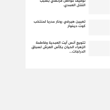
توقيف مواطن فرنسي بسبب
القتل العمدي.
تعيين هيرفي رونار مدربا لمنتخب
كوت ديفوار
تتويج أنس آيت العبدية وفاطمة
الزهراء الحيان بكأس العرش لسباق
الدراجات…