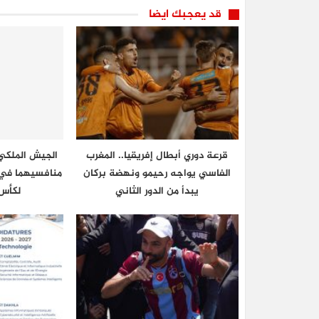
قد يعجبك ايضا
قرعة دوري أبطال إفريقيا.. المغرب
الجيش الملكي 
الفاسي يواجه رحيمو ونهضة بركان
منافسيهما في ا
يبدأ من الدور الثاني
لكأس 