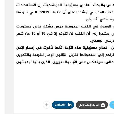
العالي والبحث العلمي مسؤولية الدولة،حيث إن الاستعدادات
للدخول المدرسي تتسم بارتباك كبير، بسبب غياب الكتاب المدرسي، مشددا على أن “طبعة 2019″، التي تفرضها
فرة في الأسواق.
اص المهول في الكتب المدرسية يمس بشكل خاص مستويات
الأول، والثاني، والثالث، والرابع من المستوى الابتدائي، مشيرا إلى أن الكتب لن تتوفر إلا في 10 أو 15 من شهر
مدرسي الرسمي.
ن ااقطاع مسؤولية هذه الأزمة، لأنها تأخرت في إصدار الإذن
راجع إلى استعجالها تنزيل القانون الإطار للتربية والتكوين
لي، سينعكس على الآباء والكتبيين، الذين باتوا “يعيشون
T
البريد الإلكتروني
Linkedin