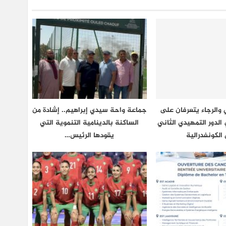
والرجاء يتعرفان على
جماعة واحة سيدي إبراهيم.. إشادة من
لدور التمهيدي الثاني
الساكنة بالدينامية التنموية التي
الكونفدرالية
يقودها الرئيس…